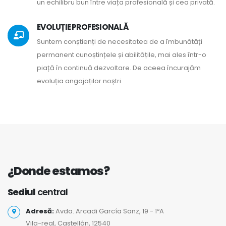
un echilibru bun între viața profesională și cea privată.
EVOLUȚIE PROFESIONALĂ
Suntem conștienți de necesitatea de a îmbunătăți
permanent cunoștințele și abilitățile, mai ales într-o
piață în continuă dezvoltare. De aceea încurajăm
evoluția angajaților noștri.
¿Donde estamos?
Sediul
central
Adresă:
Avda. Arcadi García Sanz, 19 - 1ºA
Vila-real, Castellón, 12540