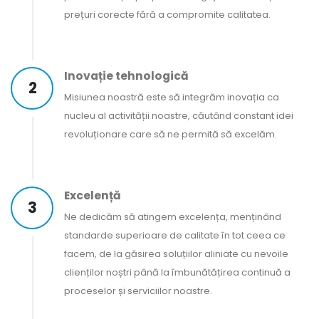
prețuri corecte fără a compromite calitatea.
Inovație tehnologică
2
Misiunea noastră este să integrăm inovația ca
nucleu al activității noastre, căutând constant idei
revoluționare care să ne permită să excelăm.
Excelență
3
Ne dedicăm să atingem excelența, menținând
standarde superioare de calitate în tot ceea ce
facem, de la găsirea soluțiilor aliniate cu nevoile
clienților noștri până la îmbunătățirea continuă a
proceselor și serviciilor noastre.