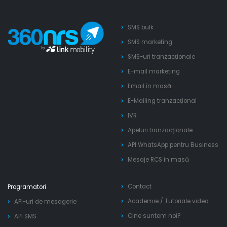
SMS bulk
SMS marketing
SMS-uri tranzacționale
E-mail marketing
Email în masă
E-Mailing tranzacțional
IVR
Apeluri tranzacționale
API WhatsApp pentru Business
Mesaje RCS în masă
Contact
Programatori
Academie
/
Tutoriale video
API-uri de mesagerie
Cine suntem noi?
API SMS