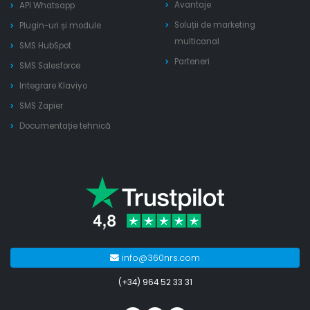
Avantaje
API Whatsapp
Soluții de marketing
Plugin-uri și module
multicanal
SMS HubSpot
Parteneri
SMS Salesforce
Integrare Klaviyo
SMS Zapier
Documentație tehnică
info@360nrs.com
(+34) 964 52 33 31