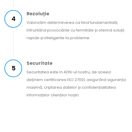
Rezoluție
4
Valorizăm determinarea ca fiind fundamentală,
înfruntând provocările cu fermitate și oferind soluții
rapide și inteligente la probleme.
Securitate
5
Securitatea este în ADN-ul nostru, de aceea
deținem certificarea ISO 27001, asigurând siguranța
maximă, criptarea datelor și confidențialitatea
informațiilor clienților noștri.