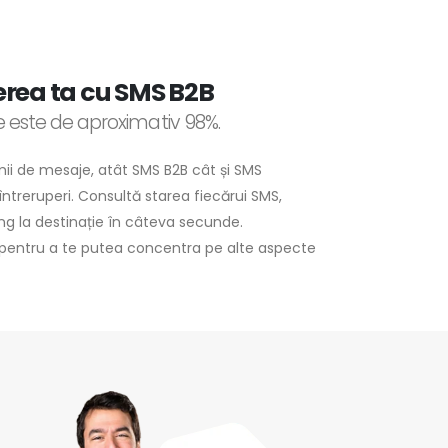
erea ta cu SMS B2B
e este de aproximativ 98%.
mii de mesaje, atât SMS B2B cât și SMS
ntreruperi. Consultă starea fiecărui SMS,
g la destinație în câteva secunde.
ă pentru a te putea concentra pe alte aspecte