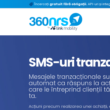
Încercați
gratuit fără obligații.
API-uri și inte
SMS-uri tranz
Mesajele tranzacționale su
automat ca răspuns la acț
care le întreprind clienții
ta.
Acțiuni precum realizarea unei achiziții,