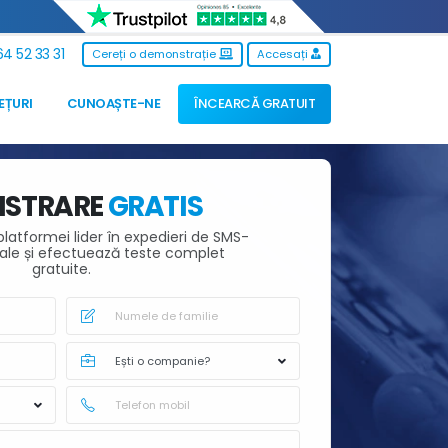
4 52 33 31
Cereți o demonstrație
Accesați
EȚURI
CUNOAȘTE-NE
ÎNCEARCĂ GRATUIT
ISTRARE
GRATIS
latformei lider în expedieri de SMS-
nale și efectuează teste complet
gratuite.