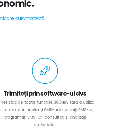
economic.
unicare automatizată.
Trimiteți prin software-ul dvs
neficiați de toate funcțiile 360NRS fără a utiliza
atforma: personalizați SMS-urile, primiți SMS-uri,
programați SMS-uri, consultați și analizați
statisticile.