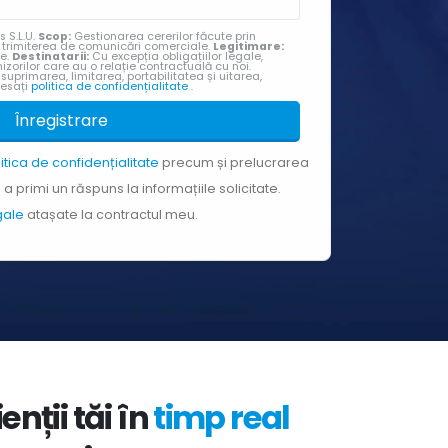
s S.L.U.
Scop:
Gestionarea cererilor făcute prin
u trimiterea de comunicări comerciale.
Legitimare:
te.
Destinatarii:
Cu excepția obligațiilor legale,
izorilor care au o relație contractuală cu noi.
 suprimarea, limitarea, portabilitatea și uitarea,
cesați
politica de confidențialitate
.
Înregistrare
litica de confidențialitate
precum și prelucrarea
a primi un răspuns la informațiile solicitate.
egale
atașate la contractul meu.
nții tăi în
timp real