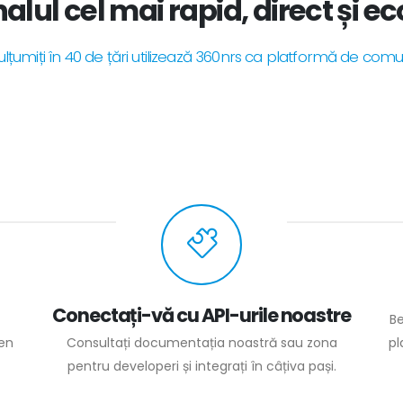
alul cel mai rapid, direct și 
mulțumiți în 40 de țări utilizează 360nrs ca platformă de com
Conectați-vă cu API-urile noastre
Be
 en
Consultați documentația noastră sau zona
pl
pentru developeri și integrați în câțiva pași.