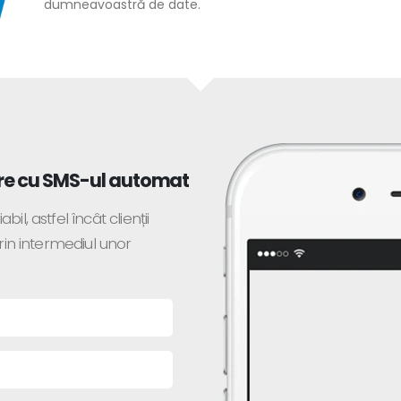
dumneavoastră de date.
are cu SMS-ul automat
l, astfel încât clienții
prin intermediul unor