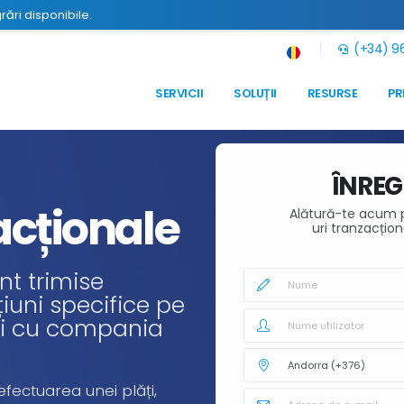
grări disponibile.
(+34) 96
SERVICII
SOLUȚII
RESURSE
PR
ÎNREG
acționale
Alătură-te acum p
uri tranzacțio
nt trimise
iuni specifice pe
 tăi cu compania
 efectuarea unei plăți,