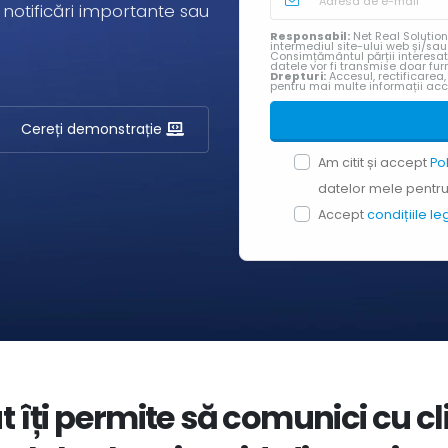
 notificări importante sau
Responsabil:
Net Real Solution
intermediul site-ului web și/sa
Consimțământul părții interesa
datele vor fi transmise doar furn
Drepturi:
Accesul, rectificarea,
pentru mai multe informații ac
Cereți demonstrație
Am citit și accept
Po
datelor mele pentru 
Accept
condițiile l
îți permite să comunici cu clie