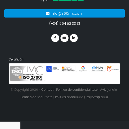
info@360nrs.com
(+34) 964 52 33 31
Certificări
© Copyright 2026 -
Contact
|
Politica de confidențialitate
|
Aviz juridic
|
Politică de securitate
|
Politica antifraudă
|
Raportați abuz