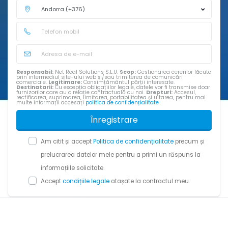
Responsabil:
Net Real Solutions S.L.U.
Scop:
Gestionarea cererilor făcute
prin intermediul site-ului web și/sau trimiterea de comunicări
comerciale.
Legitimare:
Consimțământul părții interesate.
Destinatarii:
Cu excepția obligațiilor legale, datele vor fi transmise doar
furnizorilor care au o relație contractuală cu noi.
Drepturi:
Accesul,
rectificarea, suprimarea, limitarea, portabilitatea și uitarea, pentru mai
multe informații accesați
politica de confidențialitate
.
Înregistrare
Am citit și accept
Politica de confidențialitate
precum și
prelucrarea datelor mele pentru a primi un răspuns la
informațiile solicitate.
Accept
condițiile legale
atașate la contractul meu.