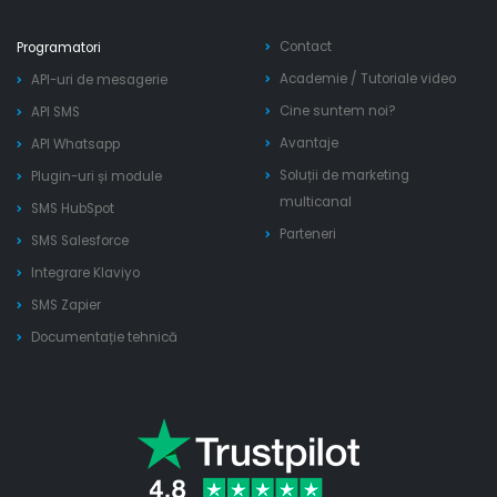
Contact
Programatori
Academie
/
Tutoriale video
API-uri de mesagerie
Cine suntem noi?
API SMS
Avantaje
API Whatsapp
Soluții de marketing
Plugin-uri și module
multicanal
SMS HubSpot
Parteneri
SMS Salesforce
Integrare Klaviyo
SMS Zapier
Documentație tehnică