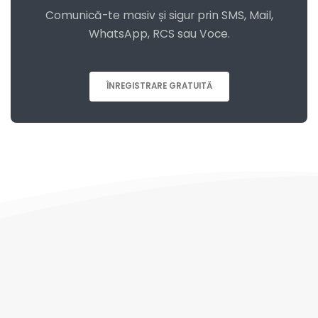
Comunică-te masiv și sigur prin SMS, Mail,
WhatsApp, RCS sau Voce.
ÎNREGISTRARE GRATUITĂ