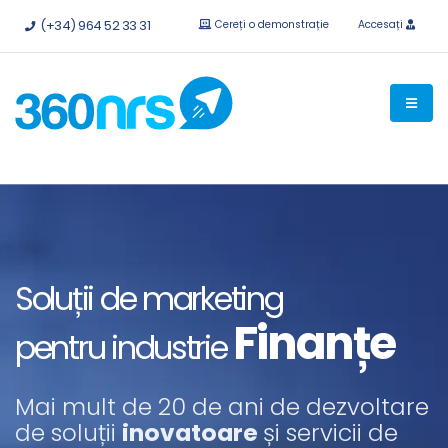
Încercați
gratuit fără obligații.
API-uri și integrări disponibile.
(+34) 964 52 33 31
Cereți o demonstrație
Accesați
Soluții de marketing
Finanțe
pentru industrie
Mai mult de 20 de ani de dezvoltare
de soluții
inovatoare
și servicii de