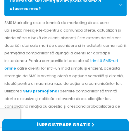
Ce este SMS Marketing și cum poate beneficia
afacerea mea?
SMS Marketing este o tehnică de marketing direct care
utilizează mesaje text pentru a comunica oferte, actualizări și
alerte către o bază de clienți abonați. Este extrem de eficient
datorită ratei sale mari de deschidere și imediateții comunicării,
permițând companiilor să ajungă la clienții lor aproape
instantaneu. Pentru companiile interesate să
trimită SMS-uri
online
către clienții lor într-un mod simplu și eficient, această
strategie de SMS Marketing oferă o opțiune versatilă și directă,
ideală pentru a maximiza raza de acțiune a comunicărilor lor.
Utilizarea
SMS promoțional
permite companiilor să trimită
oferte exclusive și notificări relevante direct clienților lor,
consolidând relația cu aceștia și crescând probabilitatea de
răspuns.
ÎNREGISTRARE GRATIS
Cum pot să încep o campanie de SMS Marketing?