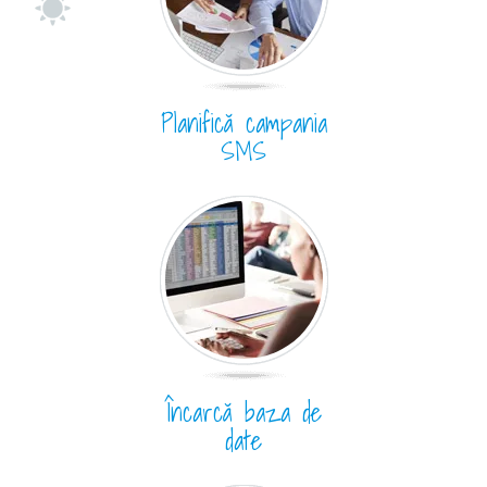
Planifică campania
SMS
Încarcă baza de
date