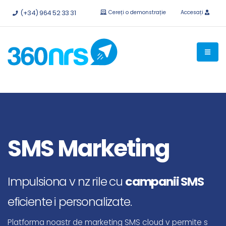
Încercați
gratuit fără obligații.
API-uri și integrări disponibile.
(+34) 964 52 33 31
Cereți o demonstrație
Accesați
SMS Marketing
Impulsiona v nz rile cu
campanii SMS
eficiente i personalizate.
Platforma noastr de marketing SMS cloud v permite s