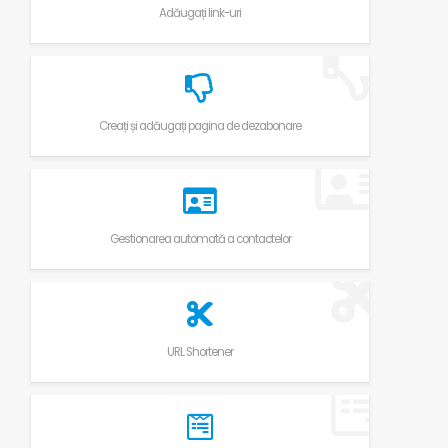
Adăugați link-uri
Creați și adăugați pagina de dezabonare
Gestionarea automată a contactelor
URL Shortener