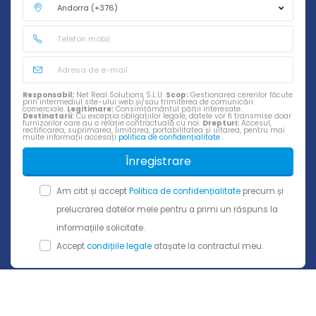
Responsabil:
Net Real Solutions S.L.U.
Scop:
Gestionarea cererilor făcute
prin intermediul site-ului web și/sau trimiterea de comunicări
comerciale.
Legitimare:
Consimțământul părții interesate.
Destinatarii:
Cu excepția obligațiilor legale, datele vor fi transmise doar
furnizorilor care au o relație contractuală cu noi.
Drepturi:
Accesul,
rectificarea, suprimarea, limitarea, portabilitatea și uitarea, pentru mai
multe informații accesați
politica de confidențialitate
.
Înregistrare
Am citit și accept
Politica de confidențialitate
precum și
prelucrarea datelor mele pentru a primi un răspuns la
informațiile solicitate.
Accept
condițiile legale
atașate la contractul meu.