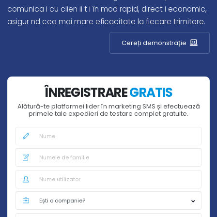
comunica i cu clien ii t i în mod rapid, direct i economic,
asigur nd cea mai mare eficacitate la fiecare trimitere.
Cereți demonstrație
ÎNREGISTRARE
GRATIS
Alătură-te platformei lider în marketing SMS și efectuează
primele tale expedieri de testare complet gratuite.