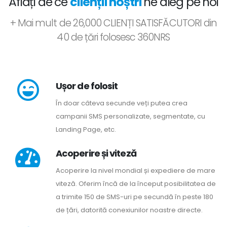
Aflați de ce
clienții noștri
ne aleg pe noi
+ Mai mult de 26,000 CLIENȚI SATISFĂCUTORI din
40 de țări folosesc 360NRS
Ușor de folosit
În doar câteva secunde veți putea crea
campanii SMS personalizate, segmentate, cu
Landing Page, etc.
Acoperire și viteză
Acoperire la nivel mondial și expediere de mare
viteză. Oferim încă de la început posibilitatea de
a trimite 150 de SMS-uri pe secundă în peste 180
de țări, datorită conexiunilor noastre directe.