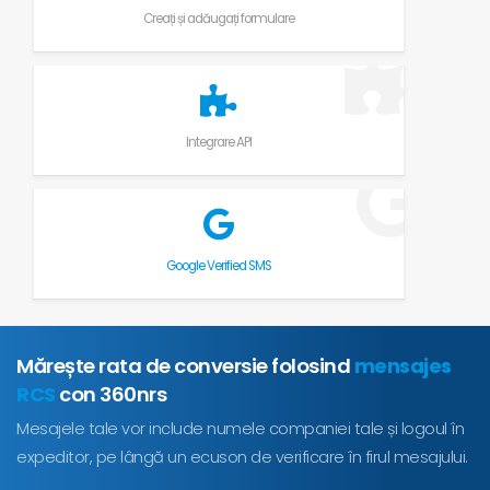
Creați și adăugați formulare
Integrare API
Google Verified SMS
Mărește rata de conversie folosind
mensajes
RCS
con 360nrs
Mesajele tale vor include numele companiei tale și logoul în
expeditor, pe lângă un ecuson de verificare în firul mesajului.