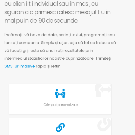
cu clien ii t i individual sau în mas , cu
siguran a c primesc i citesc mesajul t u în
mai pu in de 90 de secunde.
Încărcați-vă baza de date, scrieți textul, programați sau
lansați campania. Simplu și ușor, așa că tot ce trebuie să
vă faceți griji este să analizați rezultatele prin
intermediul statisticilor noastre cuprinzătoare. Trimiteți
SMS-uri masive
rapid și ieftin.
Câmpuri personalizate