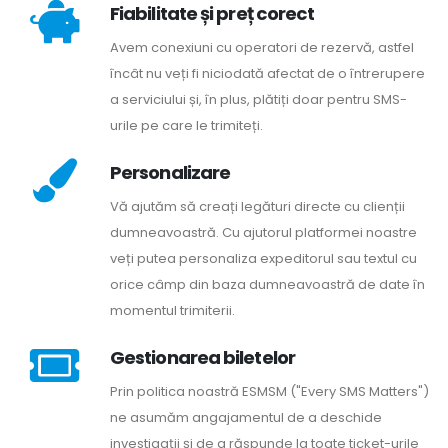
Fiabilitate și preț corect
Avem conexiuni cu operatori de rezervă, astfel
încât nu veți fi niciodată afectat de o întrerupere
a serviciului și, în plus, plătiți doar pentru SMS-
urile pe care le trimiteți.
Personalizare
Vă ajutăm să creați legături directe cu clienții
dumneavoastră. Cu ajutorul platformei noastre
veți putea personaliza expeditorul sau textul cu
orice câmp din baza dumneavoastră de date în
momentul trimiterii.
Gestionarea biletelor
Prin politica noastră ESMSM ("Every SMS Matters")
ne asumăm angajamentul de a deschide
investigații și de a răspunde la toate ticket-urile