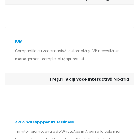
IVR
Campaniile cu voce masivă, automată și IVR necesită un
management complet al răspunsului.
Prețuri
IVR și voce interactivă
Albania
API WhatsApp pentru Business
Trimiteri promoționale de WhatsApp în Albania la cele mai