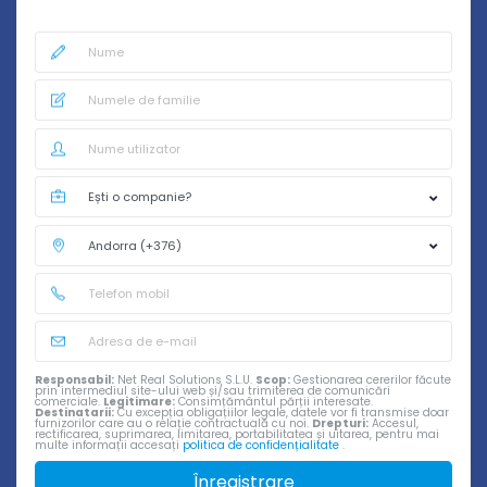
Responsabil:
Net Real Solutions S.L.U.
Scop:
Gestionarea cererilor făcute
prin intermediul site-ului web și/sau trimiterea de comunicări
comerciale.
Legitimare:
Consimțământul părții interesate.
Destinatarii:
Cu excepția obligațiilor legale, datele vor fi transmise doar
furnizorilor care au o relație contractuală cu noi.
Drepturi:
Accesul,
rectificarea, suprimarea, limitarea, portabilitatea și uitarea, pentru mai
multe informații accesați
politica de confidențialitate
.
Înregistrare