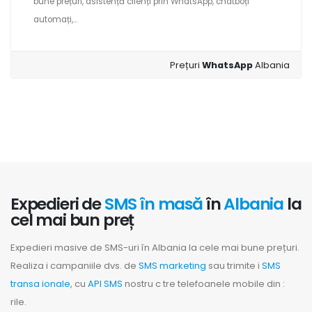
bune prețuri, asistență clienți prin WhatsApp, chatboți
automați,...
Prețuri
WhatsApp
Albania
Expedieri de
SMS în masă
în
Albania
la
cel mai bun preț
Expedieri masive de SMS-uri în Albania la cele mai bune prețuri.
Realiza i campaniile dvs. de
SMS marketing
sau trimite i
SMS
transa ionale
, cu
API SMS
nostru c tre telefoanele mobile din :
rile.