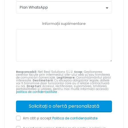
Informații suplimentare
Responsabil:
Net Real Solutions S.L.U.
Scop:
Gestionarea
cererilor făcute prin intermediul site-ului web și/sau trimiterea
de comunicări comerciale.
Legitimare:
Consimțământul părții
interesate.
Destinatarii:
Cu excepția obligațiilor legale, datele
vor fi transmise doar furnizorilor care au o relație contractuală
cu noi.
Drepturi:
Accesul, rectificarea, suprimarea, limitarea,
portabilitatea și uitarea, pentru mai multe informații accesați
politica de confidențialitate
.
Am citit și accept
Politica de confidențialitate