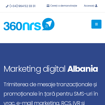
Încercați
gratuit fără obligații.
API-uri și integrări disponibile.
(+34) 964 52 33 31
Cereți o demonstrație
Accesați
Marketing digital
Albania
Trimiterea de mesaje tranzacționale și
promoționale în :țară pentru SMS-uri în
vrac, e-mail marketing, RCS, IVR și