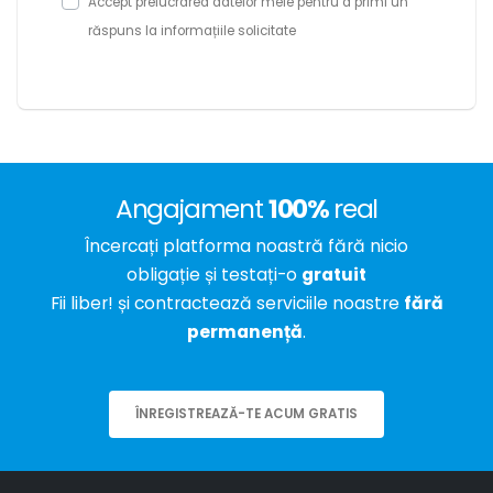
Accept prelucrarea datelor mele pentru a primi un
răspuns la informațiile solicitate
Angajament
100%
real
Încercați platforma noastră fără nicio
obligație și testați-o
gratuit
Fii liber! și contractează serviciile noastre
fără
permanență
.
ÎNREGISTREAZĂ-TE ACUM GRATIS