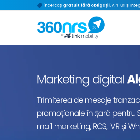
Încercați
gratuit fără obligații.
API-uri și inte
Marketing digital
Al
Trimiterea de mesaje tranzacț
promoționale în :țară pentru S
mail marketing, RCS, IVR și 