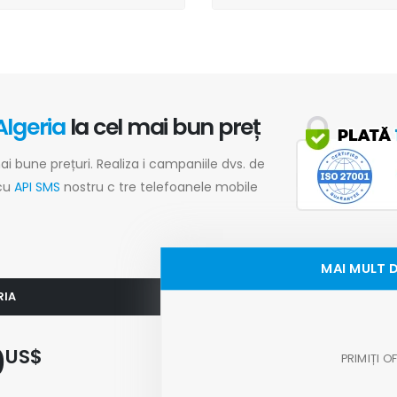
Algeria
la cel mai bun preț
ai bune prețuri. Realiza i campaniile dvs. de
 cu
API SMS
nostru c tre telefoanele mobile
MAI MULT D
RIA
0
US$
PRIMIȚI 