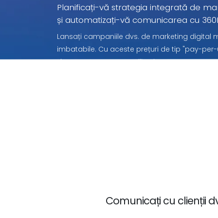
Planificați-vă strategia integrată de ma
și automatizați-vă comunicarea cu 360
Lansați campaniile dvs. de marketing digital mu
imbatabile. Cu aceste prețuri de tip "pay-per-u
doar pentru ceea ce utilizați.
Comunicați cu clienții d