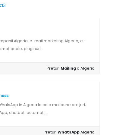
aaS
mpanii Algeria, e-mail marketing Algeria, e-
omoționale, pluginuri...
Prețuri
Mailing
a Algeria
ness
hatsApp în Algeria la cele mai bune prețuri,
App, chatboți automați,...
Prețuri
WhatsApp
Algeria