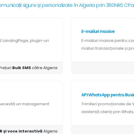
municații sigure și personalizate în Algeria prin 360NRS CP
E-mailuri masive
S LandingPage, plugin-uri
E-mailuri masive pentru co
mailuri tranzacționale și pr
Prețuri
Bulk SMS
către Algeria
API WhatsApp pentru Busi
R necesită un management
Trimiteri promoționale de W
asistență clienți prin Whats
R și voce interactivă
Algeria