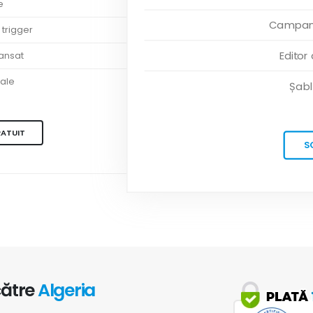
e
Campanii
 trigger
Editor
vansat
ale
Șabl
RATUIT
S
către
Algeria