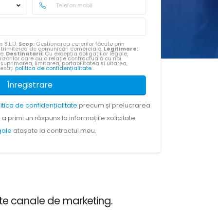
s S.L.U.
Scop:
Gestionarea cererilor făcute prin
u trimiterea de comunicări comerciale.
Legitimare:
te.
Destinatarii:
Cu excepția obligațiilor legale,
izorilor care au o relație contractuală cu noi.
 suprimarea, limitarea, portabilitatea și uitarea,
cesați
politica de confidențialitate
.
Înregistrare
litica de confidențialitate
precum și prelucrarea
a primi un răspuns la informațiile solicitate.
egale
atașate la contractul meu.
ente canale de marketing.