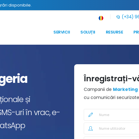
grări disponibile.
(+34) 96
SERVICII
SOLUȚII
RESURSE
PR
geria
Înregistrați-v
Campanii de
Marketing 
ionale și
cu comunicări securizate 
MS-uri în vrac, e-
WhatsApp