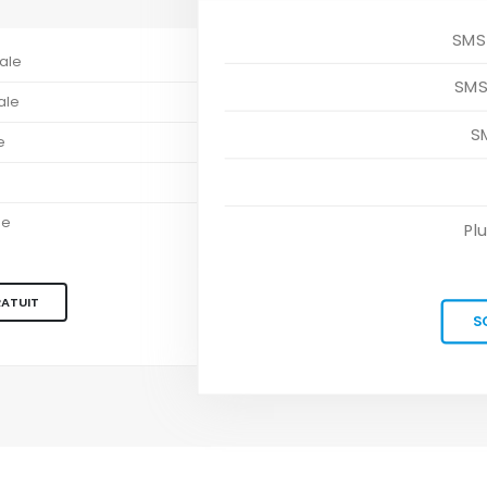
SMS-
ale
SMS
ale
S
e
le
Pl
RATUIT
S