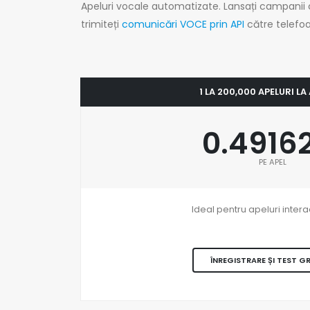
Apeluri vocale automatizate. Lansați campanii
trimiteți
comunicări VOCE prin API
către telefoa
1 LA 200,000 APELURI LA
0.4916
PE APEL
Ideal pentru apeluri intera
ÎNREGISTRARE ȘI TEST G