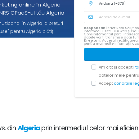
rketing online în Algeria
NRS CPaaS-ul tău Algeria
lticanal în Algeria la prețuri
Responsabil:
Net Real Solution
se" pentru Algeria plătiți
intermediul site-ului web și/sa
Consimțământul părții interesa
datele vor fi transmise doar furn
Drepturi:
Accesul, rectificarea,
pentru mai multe informații ac
Am citit și accept
Po
datelor mele pentru 
Accept
condițiile l
vs. din
Algeria
prin intermediul celor mai efici