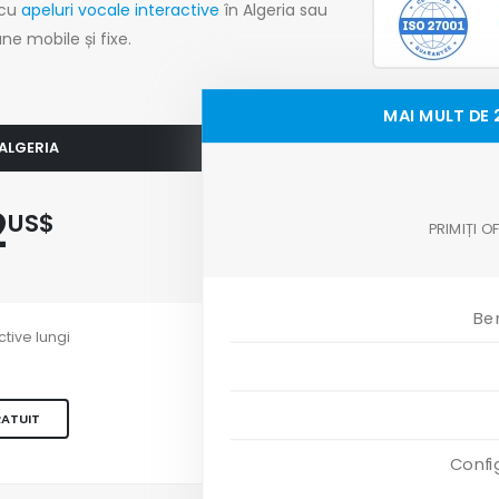
 cu
apeluri vocale interactive
în Algeria sau
ne mobile și fixe.
MAI MULT DE 
 ALGERIA
2
US$
PRIMIȚI 
Ben
ctive lungi
RATUIT
Confi