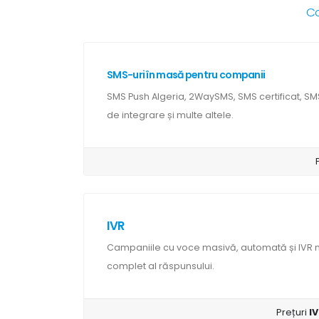
Co
SMS-uri în masă pentru companii
SMS Push Algeria, 2WaySMS, SMS certificat, SM
de integrare și multe altele.
IVR
Campaniile cu voce masivă, automată și IV
complet al răspunsului.
Prețuri
IV