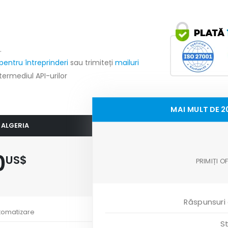
.
pentru întreprinderi
sau trimiteți
mailuri
ntermediul API-urilor
MAI MULT DE 2
E ALGERIA
0
US$
PRIMIȚI 
Răspunsuri
tomatizare
St