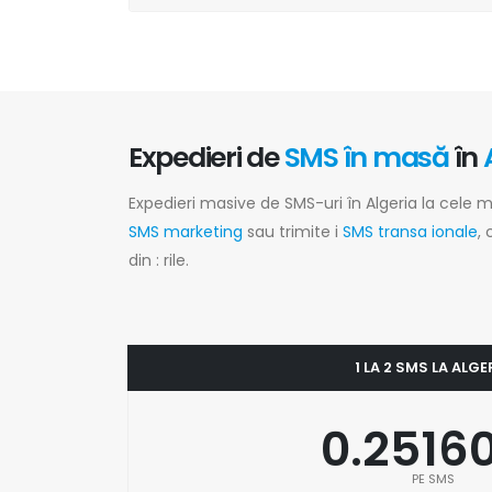
Expedieri de
SMS în masă
în
Expedieri masive de SMS-uri în Algeria la cele m
SMS marketing
sau trimite i
SMS transa ionale
,
din : rile.
1 LA 2 SMS LA ALGE
0.2516
PE SMS