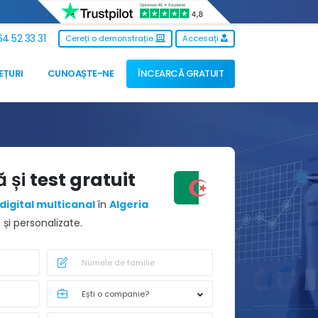
4 52 33 31
Cereți o demonstrație
Accesați
EȚURI
CUNOAȘTE-NE
ÎNCEARCĂ GRATUIT
ă și
test gratuit
digital multicanal
în
Algeria
și personalizate.