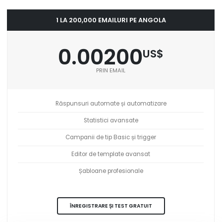
1 LA 200,000 EMAILURI PE ANGOLA
0.00200
US$
PRIN EMAIL
Răspunsuri automate și automatizare
Statistici avansate
Campanii de tip Basic și trigger
Editor de template avansat
Șabloane profesionale
ÎNREGISTRARE ȘI TEST GRATUIT