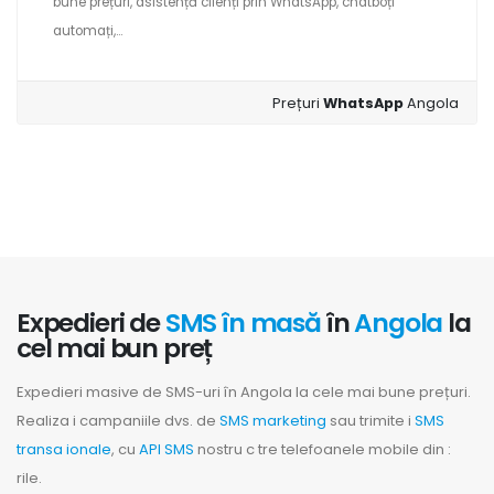
bune prețuri, asistență clienți prin WhatsApp, chatboți
automați,...
Prețuri
WhatsApp
Angola
Expedieri de
SMS în masă
în
Angola
la
cel mai bun preț
Expedieri masive de SMS-uri în Angola la cele mai bune prețuri.
Realiza i campaniile dvs. de
SMS marketing
sau trimite i
SMS
transa ionale
, cu
API SMS
nostru c tre telefoanele mobile din :
rile.