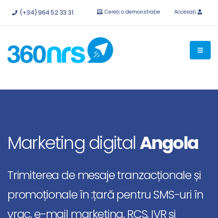
Încercați
gratuit fără obligații.
API-uri și integrări disponibile.
(+34) 964 52 33 31
Cereți o demonstrație
Accesați
Marketing digital
Angola
Trimiterea de mesaje tranzacționale și
promoționale în :țară pentru SMS-uri în
vrac, e-mail marketing, RCS, IVR și