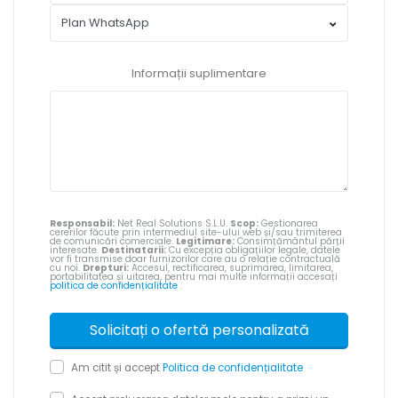
Informații suplimentare
Responsabil:
Net Real Solutions S.L.U.
Scop:
Gestionarea
cererilor făcute prin intermediul site-ului web și/sau trimiterea
de comunicări comerciale.
Legitimare:
Consimțământul părții
interesate.
Destinatarii:
Cu excepția obligațiilor legale, datele
vor fi transmise doar furnizorilor care au o relație contractuală
cu noi.
Drepturi:
Accesul, rectificarea, suprimarea, limitarea,
portabilitatea și uitarea, pentru mai multe informații accesați
politica de confidențialitate
.
Am citit și accept
Politica de confidențialitate