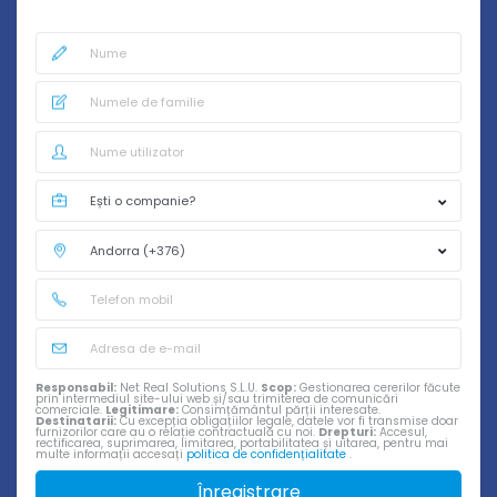
Responsabil:
Net Real Solutions S.L.U.
Scop:
Gestionarea cererilor făcute
prin intermediul site-ului web și/sau trimiterea de comunicări
comerciale.
Legitimare:
Consimțământul părții interesate.
Destinatarii:
Cu excepția obligațiilor legale, datele vor fi transmise doar
furnizorilor care au o relație contractuală cu noi.
Drepturi:
Accesul,
rectificarea, suprimarea, limitarea, portabilitatea și uitarea, pentru mai
multe informații accesați
politica de confidențialitate
.
Înregistrare