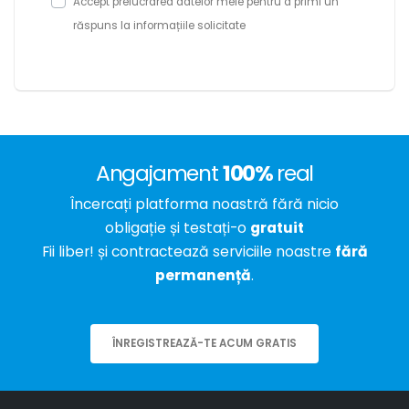
Accept prelucrarea datelor mele pentru a primi un
răspuns la informațiile solicitate
Angajament
100%
real
Încercați platforma noastră fără nicio
obligație și testați-o
gratuit
Fii liber! și contractează serviciile noastre
fără
permanență
.
ÎNREGISTREAZĂ-TE ACUM GRATIS