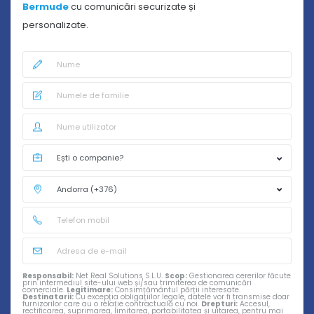
Bermude
cu comunicări securizate și
personalizate.
Responsabil:
Net Real Solutions S.L.U.
Scop:
Gestionarea cererilor făcute
prin intermediul site-ului web și/sau trimiterea de comunicări
comerciale.
Legitimare:
Consimțământul părții interesate.
Destinatarii:
Cu excepția obligațiilor legale, datele vor fi transmise doar
furnizorilor care au o relație contractuală cu noi.
Drepturi:
Accesul,
rectificarea, suprimarea, limitarea, portabilitatea și uitarea, pentru mai