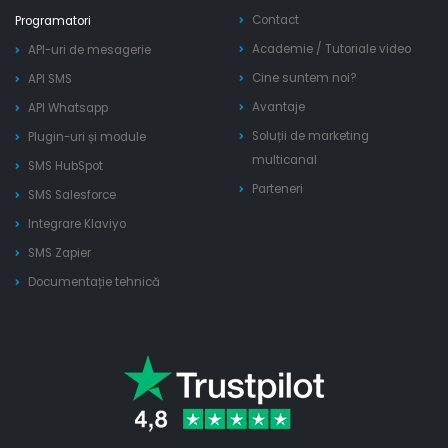
Contact
Programatori
Academie
/
Tutoriale video
API-uri de mesagerie
Cine suntem noi?
API SMS
Avantaje
API Whatsapp
Soluții de marketing
Plugin-uri și module
multicanal
SMS HubSpot
Parteneri
SMS Salesforce
Integrare Klaviyo
SMS Zapier
Documentație tehnică