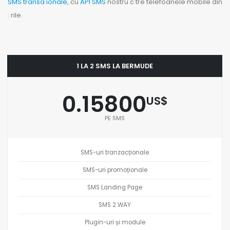
SMS transa ionale
, cu
API SMS
nostru c tre telefoanele mobile din
: rile.
1 LA 2 SMS LA BERMUDE
0.15800
US$
PE SMS
SMS-uri tranzacționale
SMS-uri promoționale
SMS Landing Page
SMS 2 WAY
Plugin-uri și module