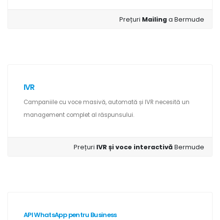
Prețuri
Mailing
a Bermude
IVR
Campaniile cu voce masivă, automată și IVR necesită un
management complet al răspunsului.
Prețuri
IVR și voce interactivă
Bermude
API WhatsApp pentru Business