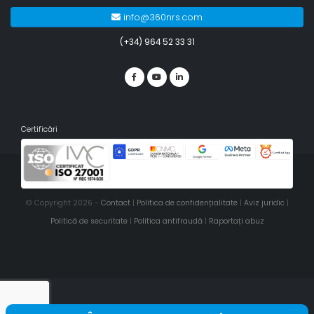
info@360nrs.com
(+34) 964 52 33 31
Certificări
© Copyright 2026 -
Contact
|
Politica de confidențialitate
|
Aviz juridic
|
Politică de securitate
|
Politica antifraudă
|
Raportați abuz