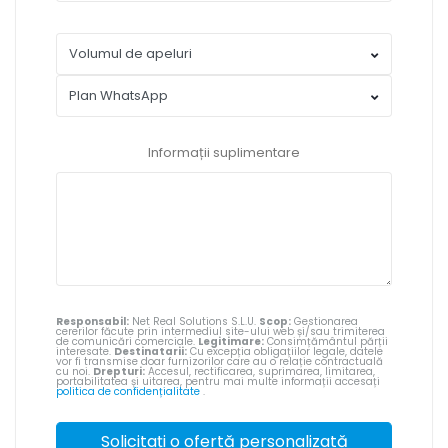
Informații suplimentare
Responsabil:
Net Real Solutions S.L.U.
Scop:
Gestionarea
cererilor făcute prin intermediul site-ului web și/sau trimiterea
de comunicări comerciale.
Legitimare:
Consimțământul părții
interesate.
Destinatarii:
Cu excepția obligațiilor legale, datele
vor fi transmise doar furnizorilor care au o relație contractuală
cu noi.
Drepturi:
Accesul, rectificarea, suprimarea, limitarea,
portabilitatea și uitarea, pentru mai multe informații accesați
politica de confidențialitate
.