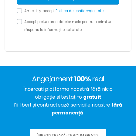
Am citit și accept
Politica de confidențialitate
Accept prelucrarea datelor mele pentru a primi un
răspuns la informațiile solicitate
Angajament
100%
real
Încercați platforma noastră fără nicio
obligație și testați-o
gratuit
Fii liber! și contractează serviciile noastre
fără
permanență
.
ÎNREGISTREAZĂ-TE ACUM GRATIS