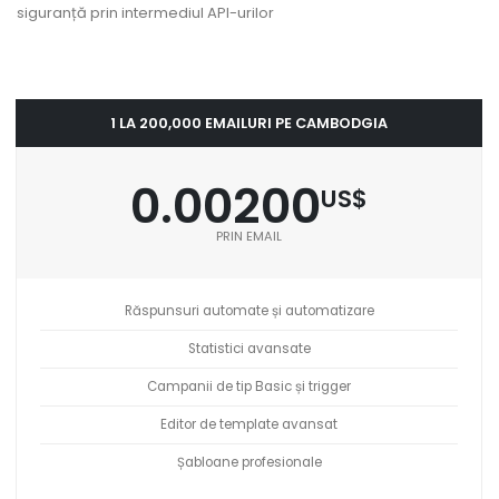
siguranță prin intermediul API-urilor
1 LA 200,000 EMAILURI PE CAMBODGIA
0.00200
US$
PRIN EMAIL
Răspunsuri automate și automatizare
Statistici avansate
Campanii de tip Basic și trigger
Editor de template avansat
Șabloane profesionale