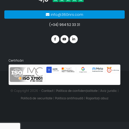
info@360nrs.com
(+34) 964 52 33 31
Certificări
© Copyright 2026 -
Contact
|
Politica de confidențialitate
|
Aviz juridic
|
Politică de securitate
|
Politica antifraudă
|
Raportați abuz