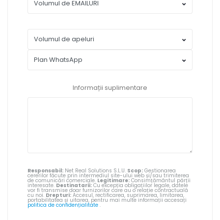
Informații suplimentare
Responsabil:
Net Real Solutions S.L.U.
Scop:
Gestionarea
cererilor făcute prin intermediul site-ului web și/sau trimiterea
de comunicări comerciale.
Legitimare:
Consimțământul părții
interesate.
Destinatarii:
Cu excepția obligațiilor legale, datele
vor fi transmise doar furnizorilor care au o relație contractuală
cu noi.
Drepturi:
Accesul, rectificarea, suprimarea, limitarea,
portabilitatea și uitarea, pentru mai multe informații accesați
politica de confidențialitate
.