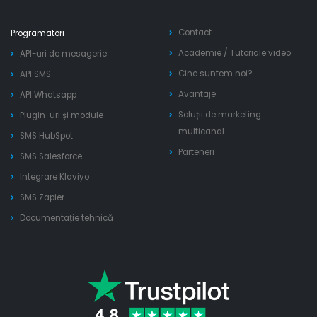
Contact
Programatori
Academie
/
Tutoriale video
API-uri de mesagerie
Cine suntem noi?
API SMS
Avantaje
API Whatsapp
Soluții de marketing
Plugin-uri și module
multicanal
SMS HubSpot
Parteneri
SMS Salesforce
Integrare Klaviyo
SMS Zapier
Documentație tehnică