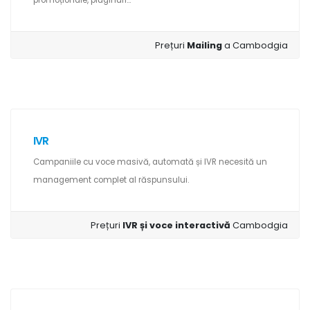
promoționale, pluginuri...
Prețuri
Mailing
a Cambodgia
IVR
Campaniile cu voce masivă, automată și IVR necesită un
management complet al răspunsului.
Prețuri
IVR și voce interactivă
Cambodgia