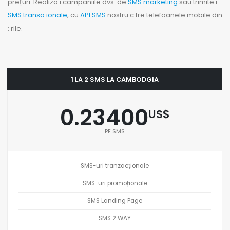
prețuri. Realiza i campaniile dvs. de
SMS marketing
sau trimite i
SMS transa ionale
, cu
API SMS
nostru c tre telefoanele mobile din
: rile.
1 LA 2 SMS LA CAMBODGIA
0.23400
US$
PE SMS
SMS-uri tranzacționale
SMS-uri promoționale
SMS Landing Page
SMS 2 WAY