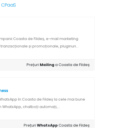
RS CPaaS
mpanii Coasta de Fildeș, e-mail marketing
tranzacționale și promoționale, pluginuri...
Prețuri
Mailing
a Coasta de Fildeș
ness
WhatsApp în Coasta de Fildeș la cele mai bune
rin WhatsApp, chatboți automați,...
Prețuri
WhatsApp
Coasta de Fildeș