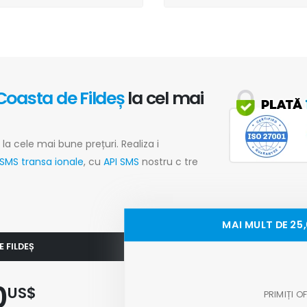
Coasta de Fildeș
la cel mai
la cele mai bune prețuri. Realiza i
SMS transa ionale
, cu
API SMS
nostru c tre
MAI MULT DE 25
E FILDEȘ
0
US$
PRIMIȚI 