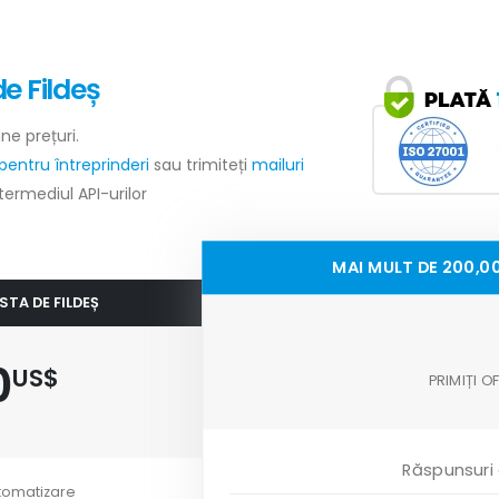
e Fildeș
ne prețuri.
pentru întreprinderi
sau trimiteți
mailuri
ntermediul API-urilor
MAI MULT DE 200,00
STA DE FILDEȘ
0
US$
PRIMIȚI 
Răspunsuri
tomatizare