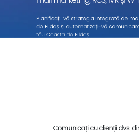
mail marketing, RCS, IVR și 
Planificați-vă strategia integrată de ma
de Fildeș și automatizați-vă comunica
tău Coasta de Fildeș
Lansați campaniile dvs. de marketing digital m
la prețuri imbatabile. Cu aceste prețuri de ti
de Fildeș plătiți doar pentru ceea ce utilizați.
Comunicați cu clienții dvs. d