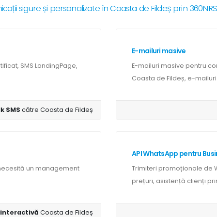
ații sigure și personalizate în Coasta de Fildeș prin 360N
E-mailuri masive
ificat, SMS LandingPage,
E-mailuri masive pentru co
Coasta de Fildeș, e-mailuri 
lk SMS
către Coasta de Fildeș
API WhatsApp pentru Busi
R necesită un management
Trimiteri promoționale de 
prețuri, asistență clienți p
 interactivă
Coasta de Fildeș