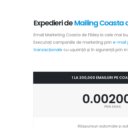
Expedieri de
Mailing Coasta d
Email Marketing Coasta de Fildeș la cele mai bu
Executați campaniile de marketing prin
e-mail 
tranzacționale
cu ușurință și în siguranță prin i
1 LA 200,000 EMAILURI PE COA
0.0020
PRIN EMAIL
Răspunsuri automate și au