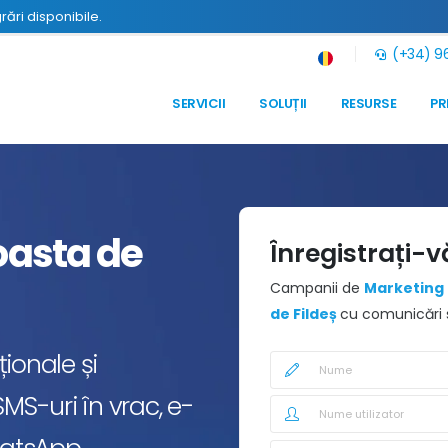
grări disponibile.
(+34) 96
SERVICII
SOLUȚII
RESURSE
PR
asta de
Înregistrați-v
Campanii de
Marketing 
de Fildeș
cu comunicări s
ionale și
MS-uri în vrac, e-