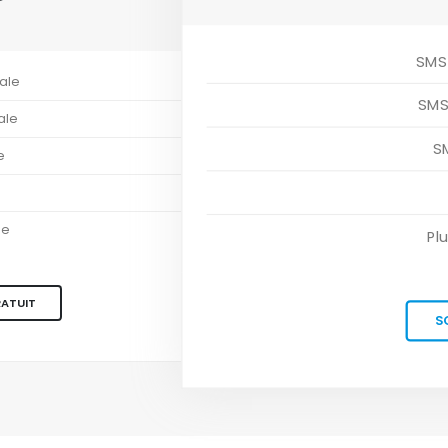
SMS-
ale
SMS
ale
S
e
le
Pl
RATUIT
S