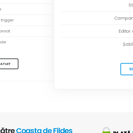
St
e
Campanii
 trigger
Editor
vansat
ale
Șabl
RATUIT
S
către
Coasta de Fildeș