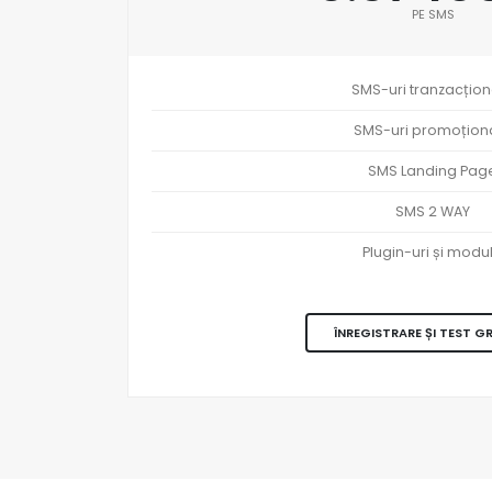
PE SMS
SMS-uri tranzacțion
SMS-uri promoțion
SMS Landing Pag
SMS 2 WAY
Plugin-uri și modu
ÎNREGISTRARE ȘI TEST G