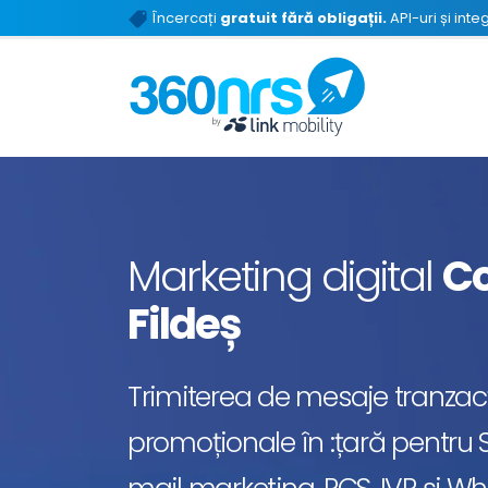
Încercați
gratuit fără obligații.
API-uri și inte
Marketing digital
Co
Fildeș
Trimiterea de mesaje tranzacț
promoționale în :țară pentru S