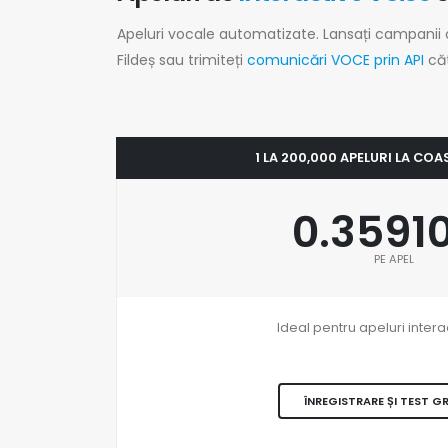
Apeluri vocale automatizate. Lansați campanii
Fildeș sau trimiteți
comunicări VOCE prin API
că
1 LA 200,000 APELURI LA COA
0.3591
PE APEL
Ideal pentru apeluri intera
ÎNREGISTRARE ȘI TEST G