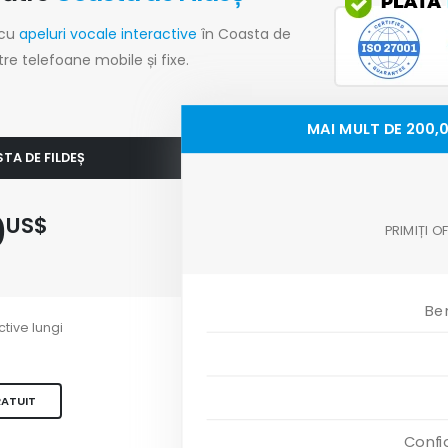
 cu
apeluri vocale interactive
în Coasta de
tre telefoane mobile și fixe.
MAI MULT DE 200,0
STA DE FILDEȘ
0
US$
PRIMIȚI 
Ben
ctive lungi
RATUIT
Confi