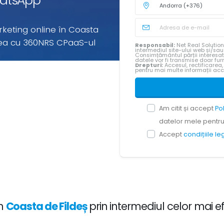
WhatsApp
rketing online în Coasta
rea cu 360NRS CPaaS-ul
Responsabil:
Net Real Solution
intermediul site-ului web și/sa
Consimțământul părții interesa
datele vor fi transmise doar furn
Drepturi:
Accesul, rectificarea,
pentru mai multe informații ac
ulticanal în Coasta de Fildeș
p "pay-per-use" pentru Coasta
Am citit și accept
Po
datelor mele pentru 
Accept
condițiile l
in
Coasta de Fildeș
prin intermediul celor mai e