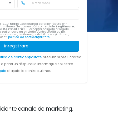
s S.L.U.
Scop:
Gestionarea cererilor făcute prin
u trimiterea de comunicări comerciale.
Legitimare:
te.
Destinatarii:
Cu excepția obligațiilor legale,
izorilor care au o relație contractuală cu noi.
 suprimarea, limitarea, portabilitatea și uitarea,
cesați
politica de confidențialitate
.
Înregistrare
litica de confidențialitate
precum și prelucrarea
a primi un răspuns la informațiile solicitate.
egale
atașate la contractul meu.
ficiente canale de marketing.