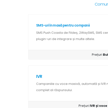
Comunic
SMS-uri în masă pentru companii
SMS Push Coasta de Fildeș, 2WaySMS, SMS cert
plugin-uri de integrare și multe altele.
Prețuri
Bu
IVR
Campaniile cu voce masivă, automată și IV
complet al răspunsului.
Prețuri
IVR și voce