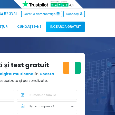
4 52 33 31
Cereți o demonstrație
Accesați
EȚURI
CUNOAȘTE-NE
ÎNCEARCĂ GRATUIT
ă și
test gratuit
digital multicanal
în
Coasta
ecurizate și personalizate.