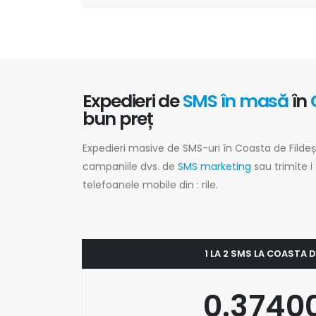
Expedieri de
SMS în masă
în
bun preț
Expedieri masive de SMS-uri în Coasta de Fildeș 
campaniile dvs. de
SMS marketing
sau trimite i
telefoanele mobile din : rile.
1 LA 2 SMS LA COASTA D
0.3740