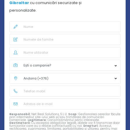
Gibraltar
cu comunicări securizate și
personalizate.
Responsabil:
Net Real Solutions S.L.U.
Scop:
Gestionarea cererilor făcute
prin intermediul site-ului web și/sau trimiterea de comunicări
comerciale.
Legitimare:
Consimțământul părții interesate.
Destinatarii:
Cu excepția obligațiilor legale, datele vor fi transmise doar
furnizorilor care au o relație contractuală cu noi.
Drepturi:
Accesul,
rectificarea, suprimarea, limitarea, portabilitatea și uitarea, pentru mai