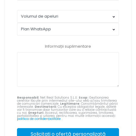
Informații suplimentare
Responsabil:
Net Real Solutions S.L.U.
Scop:
Gestionarea
cererilor făcute prin intermediul site-ului web și/sau trimiterea
de comunicări comerciale.
Legitimare:
Consimțământul părții
interesate.
Destinatarii:
Cu excepția obligațiilor legale, datele
vor fi transmise doar furnizorilor care au o relație contractuală
cu noi.
Drepturi:
Accesul, rectificarea, suprimarea, limitarea,
portabilitatea și uitarea, pentru mai multe informații accesați
politica de confidențialitate
.