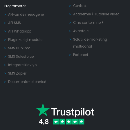
Contact
Programatori
Academie
/
Tutoriale video
API-uri de mesagerie
Cine suntem noi?
API SMS
Avantaje
API Whatsapp
Soluții de marketing
Plugin-uri și module
multicanal
SMS HubSpot
Parteneri
SMS Salesforce
Integrare Klaviyo
SMS Zapier
Documentație tehnică