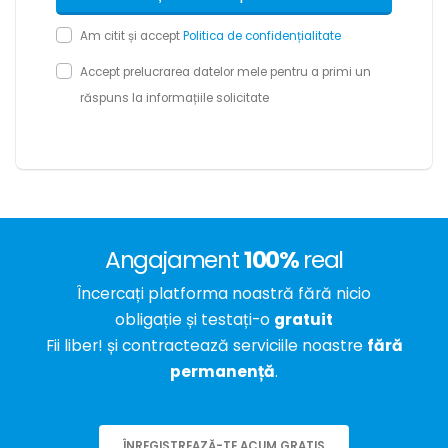
Am citit și accept
Politica de confidențialitate
Accept prelucrarea datelor mele pentru a primi un
răspuns la informațiile solicitate
Angajament
100%
real
Încercați platforma noastră fără nicio
obligație și testați-o
gratuit
Fii liber! și contractează serviciile noastre
fără
permanență
.
ÎNREGISTREAZĂ-TE ACUM GRATIS