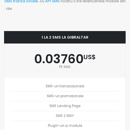
SMS transa ionale
, cu
API SMS
nostru c tre telefoanele mobile din
: rile.
1 LA 2 SMS LA GIBRALTAR
0.03760
US$
PE SMS
SMS-uri tranzacționale
SMS-uri promoționale
SMS Landing Page
SMS 2 WAY
Plugin-uri și module