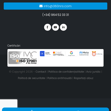
info@360nrs.com
(+34) 964 52 33 31
Certificări
© Copyright 2026 -
Contact
|
Politica de confidențialitate
|
Aviz juridic
|
Politică de securitate
|
Politica antifraudă
|
Raportați abuz