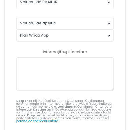
Informații suplimentare
Responsabil:
Net Real Solutions S.L.U.
Scop:
Gestionarea
cererilor făcute prin intermediul site-ului web și/sau trimiterea
de comunicări comerciale.
Legitimare:
Consimțământul părții
interesate.
Destinatarii:
Cu excepția obligațiilor legale, datele
vor fi transmise doar furnizorilor care au o relație contractuală
cu noi.
Drepturi:
Accesul, rectificarea, suprimarea, limitarea,
portabilitatea și uitarea, pentru mai multe informații accesați
politica de confidențialitate
.