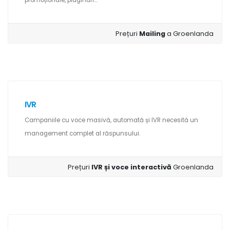
promoționale, pluginuri...
Prețuri
Mailing
a Groenlanda
IVR
Campaniile cu voce masivă, automată și IVR necesită un
management complet al răspunsului.
Prețuri
IVR și voce interactivă
Groenlanda