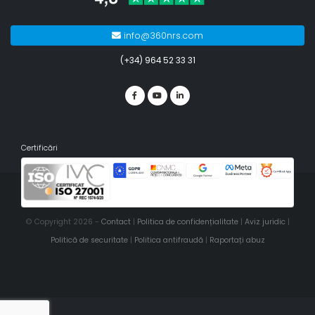
info@360nrs.com
(+34) 964 52 33 31
Certificări
© Copyright 2026 -
Contact
|
Politica de confidențialitate
|
Aviz juridic
|
Politică de securitate
|
Politica antifraudă
|
Raportați abuz