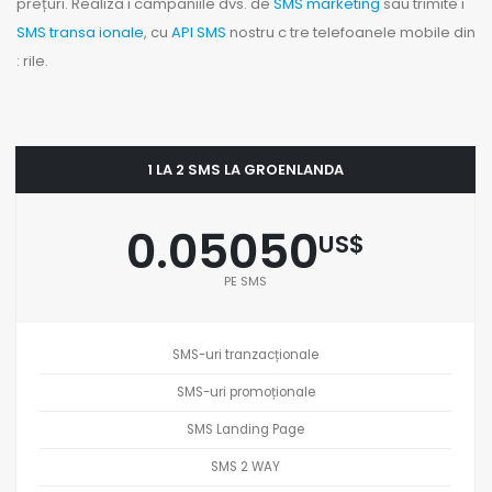
prețuri. Realiza i campaniile dvs. de
SMS marketing
sau trimite i
SMS transa ionale
, cu
API SMS
nostru c tre telefoanele mobile din
: rile.
1 LA 2 SMS LA GROENLANDA
0.05050
US$
PE SMS
SMS-uri tranzacționale
SMS-uri promoționale
SMS Landing Page
SMS 2 WAY