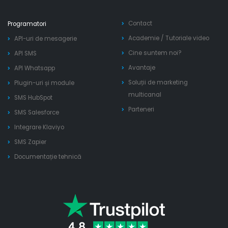
Contact
Programatori
Academie
/
Tutoriale video
API-uri de mesagerie
Cine suntem noi?
API SMS
Avantaje
API Whatsapp
Soluții de marketing
Plugin-uri și module
multicanal
SMS HubSpot
Parteneri
SMS Salesforce
Integrare Klaviyo
SMS Zapier
Documentație tehnică