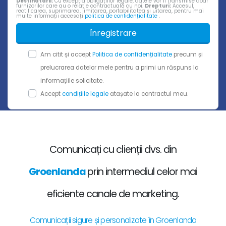
Destinatarii:
Cu excepția obligațiilor legale, datele vor fi transmise doar
furnizorilor care au o relație contractuală cu noi.
Drepturi:
Accesul,
rectificarea, suprimarea, limitarea, portabilitatea și uitarea, pentru mai
multe informații accesați
politica de confidențialitate
.
Înregistrare
Am citit și accept
Politica de confidențialitate
precum și
prelucrarea datelor mele pentru a primi un răspuns la
informațiile solicitate.
Accept
condițiile legale
atașate la contractul meu.
Comunicați cu clienții dvs. din
Groenlanda
prin intermediul celor mai
eficiente canale de marketing.
Comunicații sigure și personalizate în Groenlanda