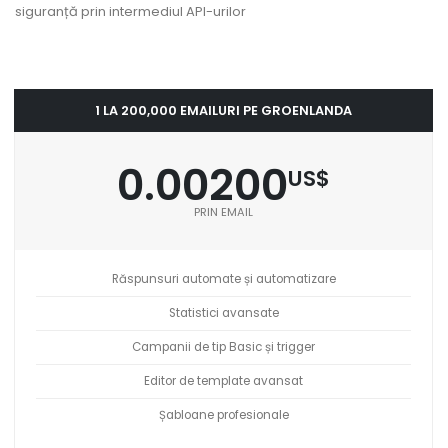
siguranță prin intermediul API-urilor
1 LA 200,000 EMAILURI PE GROENLANDA
0.00200
US$
PRIN EMAIL
Răspunsuri automate și automatizare
Statistici avansate
Campanii de tip Basic și trigger
Editor de template avansat
Șabloane profesionale