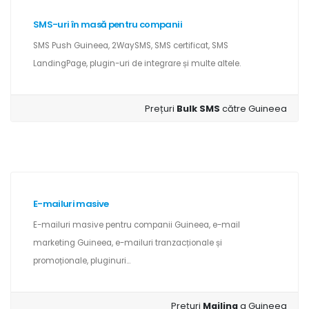
SMS-uri în masă pentru companii
SMS Push Guineea, 2WaySMS, SMS certificat, SMS
LandingPage, plugin-uri de integrare și multe altele.
Prețuri
Bulk SMS
către Guineea
E-mailuri masive
E-mailuri masive pentru companii Guineea, e-mail
marketing Guineea, e-mailuri tranzacționale și
promoționale, pluginuri...
Prețuri
Mailing
a Guineea