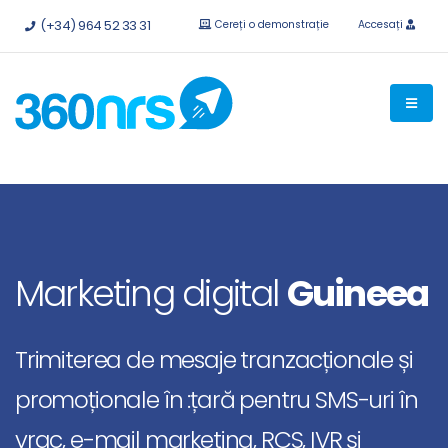
Încercați
gratuit fără obligații.
API-uri și integrări disponibile.
(+34) 964 52 33 31
Cereți o demonstrație
Accesați
Marketing digital
Guineea
Trimiterea de mesaje tranzacționale și
promoționale în :țară pentru SMS-uri în
vrac, e-mail marketing, RCS, IVR și