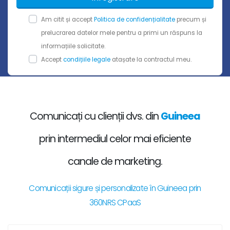
Am citit și accept
Politica de confidențialitate
precum și
prelucrarea datelor mele pentru a primi un răspuns la
informațiile solicitate.
Accept
condițiile legale
atașate la contractul meu.
Comunicați cu clienții dvs. din
Guineea
prin intermediul celor mai eficiente
canale de marketing.
Comunicații sigure și personalizate în Guineea prin
360NRS CPaaS