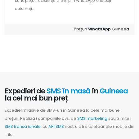
bune prețuri, asistență clienți prin WhatsApp, chatboți
automați,...
Prețuri
WhatsApp
Guineea
Expedieri de
SMS în masă
în
Guineea
la cel mai bun preț
Expedieri masive de SMS-uri în Guineea la cele mai bune
prețuri. Realiza i campaniile dvs. de
SMS marketing
sau trimite i
SMS transa ionale
, cu
API SMS
nostru c tre telefoanele mobile din
: rile.