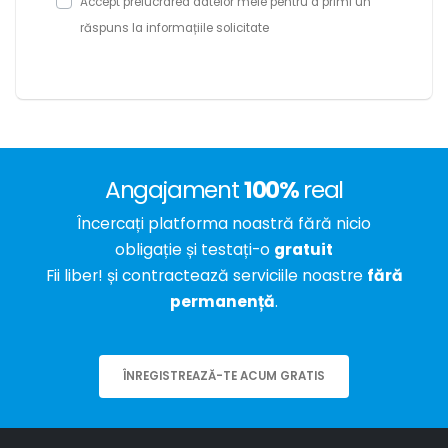
Accept prelucrarea datelor mele pentru a primi un
răspuns la informațiile solicitate
Angajament
100%
real
Încercați platforma noastră fără nicio
obligație și testați-o
gratuit
Fii liber! și contractează serviciile noastre
fără
permanență
.
ÎNREGISTREAZĂ-TE ACUM GRATIS