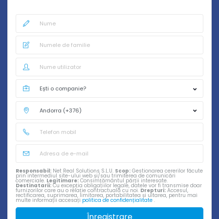
Responsabil:
Net Real Solutions S.L.U.
Scop:
Gestionarea cererilor făcute
prin intermediul site-ului web și/sau trimiterea de comunicări
comerciale.
Legitimare:
Consimțământul părții interesate.
Destinatarii:
Cu excepția obligațiilor legale, datele vor fi transmise doar
furnizorilor care au o relație contractuală cu noi.
Drepturi:
Accesul,
rectificarea, suprimarea, limitarea, portabilitatea și uitarea, pentru mai
multe informații accesați
politica de confidențialitate
.
Înregistrare