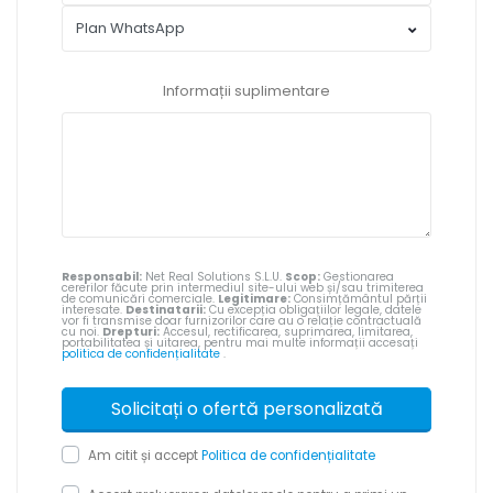
Informații suplimentare
Responsabil:
Net Real Solutions S.L.U.
Scop:
Gestionarea
cererilor făcute prin intermediul site-ului web și/sau trimiterea
de comunicări comerciale.
Legitimare:
Consimțământul părții
interesate.
Destinatarii:
Cu excepția obligațiilor legale, datele
vor fi transmise doar furnizorilor care au o relație contractuală
cu noi.
Drepturi:
Accesul, rectificarea, suprimarea, limitarea,
portabilitatea și uitarea, pentru mai multe informații accesați
politica de confidențialitate
.
Am citit și accept
Politica de confidențialitate