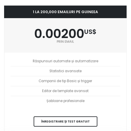
1 LA 200,000 EMAILURI PE GUINEEA
0.00200
US$
PRIN EMAIL
Răspunsuri automate și automatizare
Statistici avansate
Campanii de tip Basic și trigger
Editor de template avansat
Șabloane profesionale
ÎNREGISTRARE ȘI TEST GRATUIT