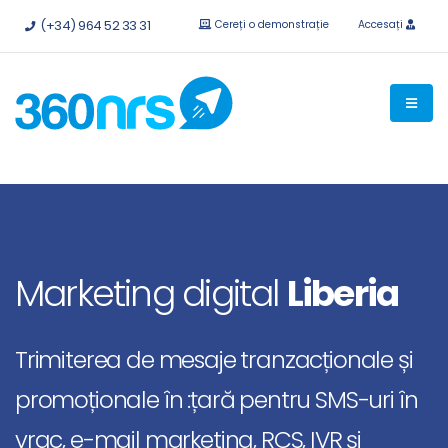
Încercați
gratuit fără obligații.
API-uri și integrări disponibile.
(+34) 964 52 33 31
Cereți o demonstrație
Accesați
Marketing digital
Liberia
Trimiterea de mesaje tranzacționale și
promoționale în :țară pentru SMS-uri în
vrac, e-mail marketing, RCS, IVR și