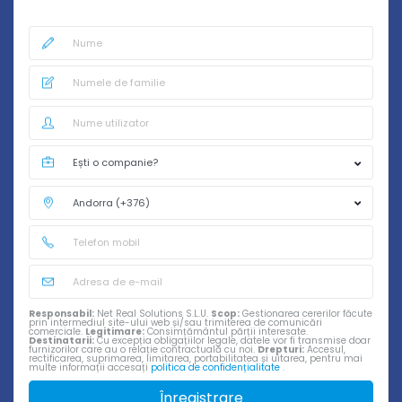
Responsabil:
Net Real Solutions S.L.U.
Scop:
Gestionarea cererilor făcute
prin intermediul site-ului web și/sau trimiterea de comunicări
comerciale.
Legitimare:
Consimțământul părții interesate.
Destinatarii:
Cu excepția obligațiilor legale, datele vor fi transmise doar
furnizorilor care au o relație contractuală cu noi.
Drepturi:
Accesul,
rectificarea, suprimarea, limitarea, portabilitatea și uitarea, pentru mai
multe informații accesați
politica de confidențialitate
.
Înregistrare