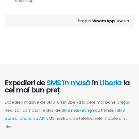
automați,...
Prețuri
WhatsApp
Liberia
Expedieri de
SMS în masă
în
Liberia
la
cel mai bun preț
Expedieri masive de SMS-uri în Liberia la cele mai bune prețuri.
Realiza i campaniile dvs. de
SMS marketing
sau trimite i
SMS
transa ionale
, cu
API SMS
nostru c tre telefoanele mobile din :
rile.