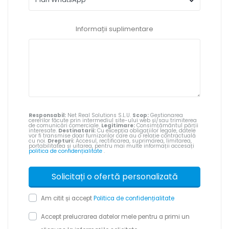
Informații suplimentare
Responsabil:
Net Real Solutions S.L.U.
Scop:
Gestionarea
cererilor făcute prin intermediul site-ului web și/sau trimiterea
de comunicări comerciale.
Legitimare:
Consimțământul părții
interesate.
Destinatarii:
Cu excepția obligațiilor legale, datele
vor fi transmise doar furnizorilor care au o relație contractuală
cu noi.
Drepturi:
Accesul, rectificarea, suprimarea, limitarea,
portabilitatea și uitarea, pentru mai multe informații accesați
politica de confidențialitate
.
Am citit și accept
Politica de confidențialitate
Accept prelucrarea datelor mele pentru a primi un