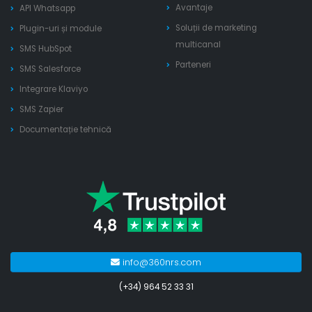
Avantaje
API Whatsapp
Soluții de marketing
Plugin-uri și module
multicanal
SMS HubSpot
Parteneri
SMS Salesforce
Integrare Klaviyo
SMS Zapier
Documentație tehnică
info@360nrs.com
(+34) 964 52 33 31