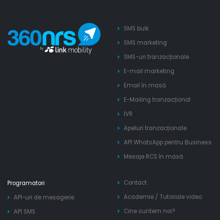
SMS bulk
SMS marketing
SMS-uri tranzacționale
E-mail marketing
Email în masă
E-Mailing tranzacțional
IVR
Apeluri tranzacționale
API WhatsApp pentru Business
Mesaje RCS în masă
Contact
Programatori
Academie
/
Tutoriale video
API-uri de mesagerie
Cine suntem noi?
API SMS