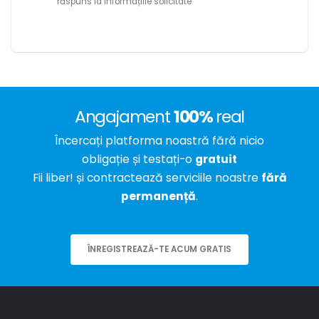
răspuns la informațiile solicitate
Angajament
100%
real
Încercați platforma noastră fără nicio
obligație și testați-o
gratuit
Fii liber! și contractează serviciile noastre
fără
permanență
.
ÎNREGISTREAZĂ-TE ACUM GRATIS