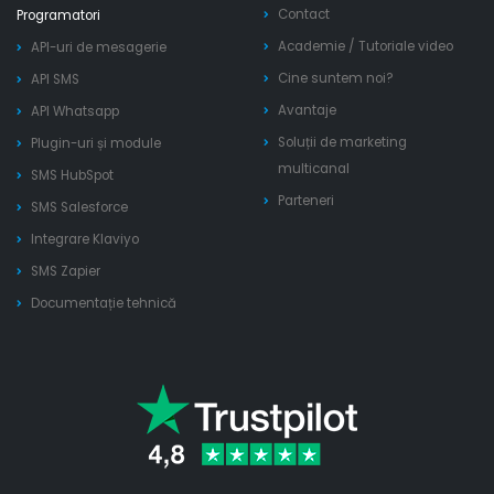
Contact
Programatori
Academie
/
Tutoriale video
API-uri de mesagerie
Cine suntem noi?
API SMS
Avantaje
API Whatsapp
Soluții de marketing
Plugin-uri și module
multicanal
SMS HubSpot
Parteneri
SMS Salesforce
Integrare Klaviyo
SMS Zapier
Documentație tehnică