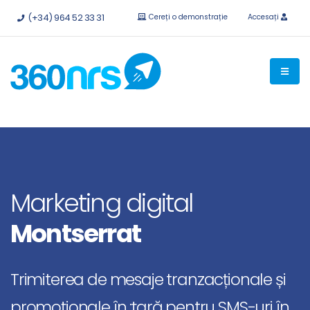
Încercați
gratuit fără obligații.
API-uri și integrări disponibile.
(+34) 964 52 33 31
Cereți o demonstrație
Accesați
Marketing digital
Montserrat
Trimiterea de mesaje tranzacționale și
promoționale în :țară pentru SMS-uri în