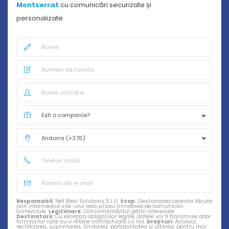
Montserrat
cu comunicări securizate și
personalizate.
Responsabil:
Net Real Solutions S.L.U.
Scop:
Gestionarea cererilor făcute
prin intermediul site-ului web și/sau trimiterea de comunicări
comerciale.
Legitimare:
Consimțământul părții interesate.
Destinatarii:
Cu excepția obligațiilor legale, datele vor fi transmise doar
furnizorilor care au o relație contractuală cu noi.
Drepturi:
Accesul,
rectificarea, suprimarea, limitarea, portabilitatea și uitarea, pentru mai