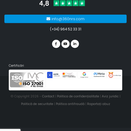
info@360nrs.com
(+34) 964 52 33 31
Certificări
© Copyright 2026 -
Contact
|
Politica de confidențialitate
|
Aviz juridic
|
Politică de securitate
|
Politica antifraudă
|
Raportați abuz