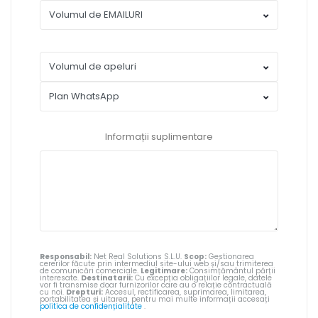
Informații suplimentare
Responsabil:
Net Real Solutions S.L.U.
Scop:
Gestionarea
cererilor făcute prin intermediul site-ului web și/sau trimiterea
de comunicări comerciale.
Legitimare:
Consimțământul părții
interesate.
Destinatarii:
Cu excepția obligațiilor legale, datele
vor fi transmise doar furnizorilor care au o relație contractuală
cu noi.
Drepturi:
Accesul, rectificarea, suprimarea, limitarea,
portabilitatea și uitarea, pentru mai multe informații accesați
politica de confidențialitate
.