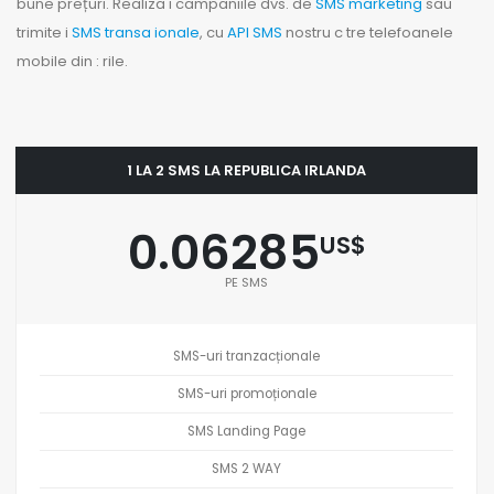
bune prețuri. Realiza i campaniile dvs. de
SMS marketing
sau
trimite i
SMS transa ionale
, cu
API SMS
nostru c tre telefoanele
mobile din : rile.
1 LA 2 SMS LA REPUBLICA IRLANDA
0.06285
US$
PE SMS
SMS-uri tranzacționale
SMS-uri promoționale
SMS Landing Page
SMS 2 WAY