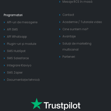
Mesaje RCS în masă
Contact
Programatori
Academie
/
Tutoriale video
API-uri de mesagerie
Cine suntem noi?
API SMS
Avantaje
API Whatsapp
Soluții de marketing
Plugin-uri și module
multicanal
SMS HubSpot
Parteneri
SMS Salesforce
Integrare Klaviyo
SMS Zapier
Documentație tehnică