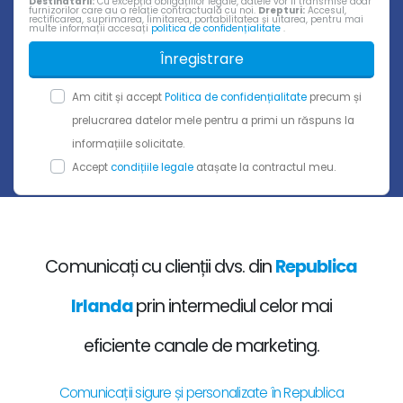
Destinatarii:
Cu excepția obligațiilor legale, datele vor fi transmise doar
furnizorilor care au o relație contractuală cu noi.
Drepturi:
Accesul,
rectificarea, suprimarea, limitarea, portabilitatea și uitarea, pentru mai
multe informații accesați
politica de confidențialitate
.
Înregistrare
Am citit și accept
Politica de confidențialitate
precum și
prelucrarea datelor mele pentru a primi un răspuns la
informațiile solicitate.
Accept
condițiile legale
atașate la contractul meu.
Comunicați cu clienții dvs. din
Republica
Irlanda
prin intermediul celor mai
eficiente canale de marketing.
Comunicații sigure și personalizate în Republica