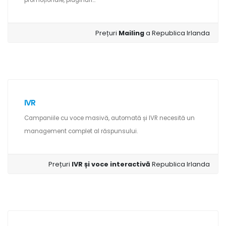
promoționale, pluginuri...
Prețuri
Mailing
a Republica Irlanda
IVR
Campaniile cu voce masivă, automată și IVR necesită un
management complet al răspunsului.
Prețuri
IVR și voce interactivă
Republica Irlanda