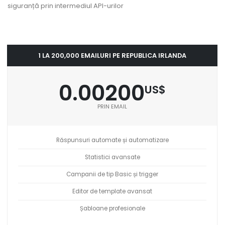
siguranță prin intermediul API-urilor
1 LA 200,000 EMAILURI PE REPUBLICA IRLANDA
0.00200
US$
PRIN EMAIL
Răspunsuri automate și automatizare
Statistici avansate
Campanii de tip Basic și trigger
Editor de template avansat
Șabloane profesionale