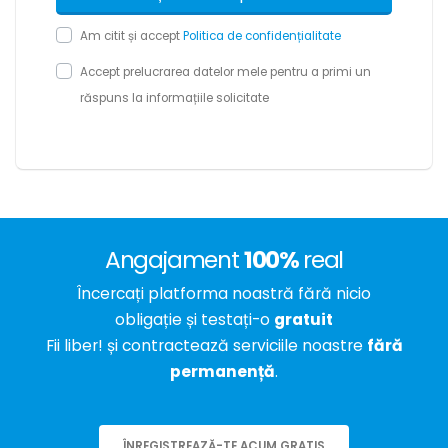
Am citit și accept
Politica de confidențialitate
Accept prelucrarea datelor mele pentru a primi un
răspuns la informațiile solicitate
Angajament
100%
real
Încercați platforma noastră fără nicio
obligație și testați-o
gratuit
Fii liber! și contractează serviciile noastre
fără
permanență
.
ÎNREGISTREAZĂ-TE ACUM GRATIS