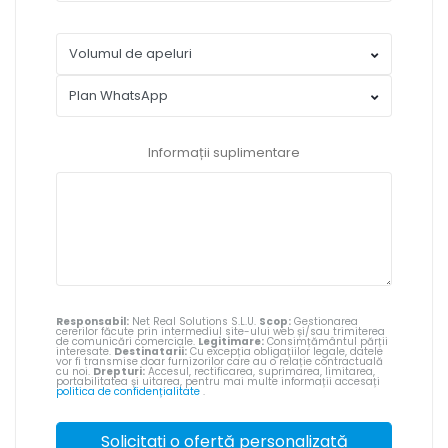
Informații suplimentare
Responsabil:
Net Real Solutions S.L.U.
Scop:
Gestionarea
cererilor făcute prin intermediul site-ului web și/sau trimiterea
de comunicări comerciale.
Legitimare:
Consimțământul părții
interesate.
Destinatarii:
Cu excepția obligațiilor legale, datele
vor fi transmise doar furnizorilor care au o relație contractuală
cu noi.
Drepturi:
Accesul, rectificarea, suprimarea, limitarea,
portabilitatea și uitarea, pentru mai multe informații accesați
politica de confidențialitate
.