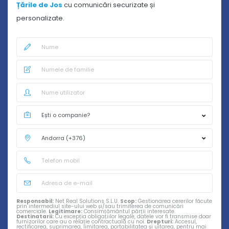
Țările de Jos
cu comunicări securizate și
personalizate.
Responsabil:
Net Real Solutions S.L.U.
Scop:
Gestionarea cererilor făcute
prin intermediul site-ului web și/sau trimiterea de comunicări
comerciale.
Legitimare:
Consimțământul părții interesate.
Destinatarii:
Cu excepția obligațiilor legale, datele vor fi transmise doar
furnizorilor care au o relație contractuală cu noi.
Drepturi:
Accesul,
rectificarea, suprimarea, limitarea, portabilitatea și uitarea, pentru mai