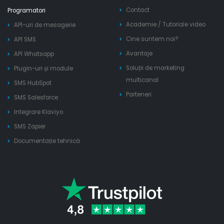
Contact
Programatori
Academie
/
Tutoriale video
API-uri de mesagerie
Cine suntem noi?
API SMS
Avantaje
API Whatsapp
Soluții de marketing
Plugin-uri și module
multicanal
SMS HubSpot
Parteneri
SMS Salesforce
Integrare Klaviyo
SMS Zapier
Documentație tehnică