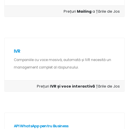
Prețuri
Mailing
a Țările de Jos
IVR
Campaniile cu voce masivă, automată și IVR necesită un
management complet al răspunsului.
Prețuri
IVR și voce interactivă
Țările de Jos
API WhatsApp pentru Business