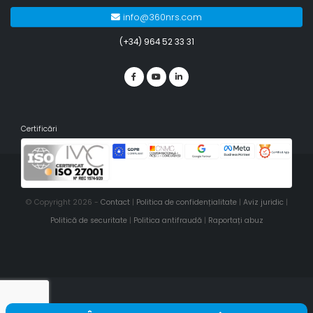
info@360nrs.com
(+34) 964 52 33 31
Certificări
© Copyright 2026 -
Contact
|
Politica de confidențialitate
|
Aviz juridic
|
Politică de securitate
|
Politica antifraudă
|
Raportați abuz