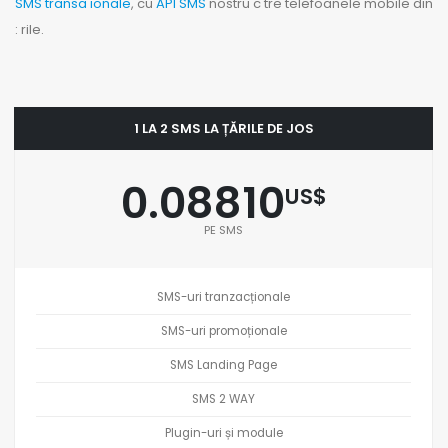
SMS transa ionale
, cu
API SMS
nostru c tre telefoanele mobile din
: rile.
1 LA 2 SMS LA ȚĂRILE DE JOS
0.08810
US$
PE SMS
SMS-uri tranzacționale
SMS-uri promoționale
SMS Landing Page
SMS 2 WAY
Plugin-uri și module