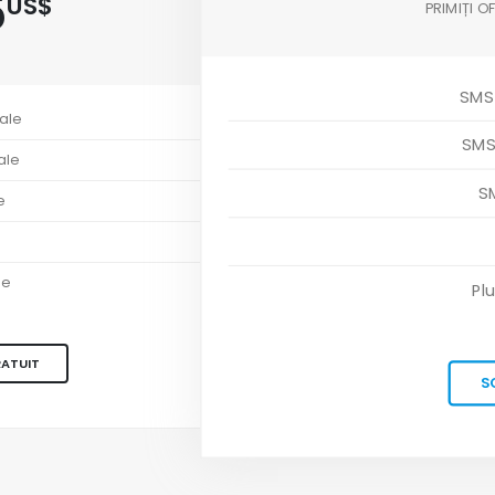
5
US$
PRIMIȚI 
SMS-
ale
SMS
ale
S
e
le
Pl
RATUIT
S