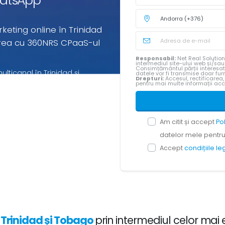
WhatsApp
rketing online în Trinidad
area cu 360NRS CPaaS-ul
Responsabil:
Net Real Solution
intermediul site-ului web și/sa
Consimțământul părții interesa
lticanal în Trinidad și
datele vor fi transmise doar furn
Drepturi:
Accesul, rectificarea,
pentru mai multe informații ac
i de tip "pay-per-use" pentru
ilizați.
Am citit și accept
Po
datelor mele pentru 
Accept
condițiile l
n
Trinidad și Tobago
prin intermediul celor mai 