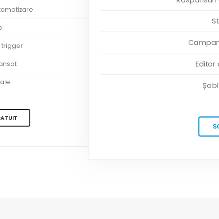
tomatizare
St
e
Campanii
 trigger
Editor
vansat
ale
Șabl
RATUIT
S