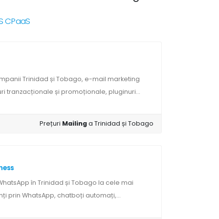
NRS CPaaS
mpanii Trinidad și Tobago, e-mail marketing
i tranzacționale și promoționale, pluginuri...
Prețuri
Mailing
a Trinidad și Tobago
ness
WhatsApp în Trinidad și Tobago la cele mai
nți prin WhatsApp, chatboți automați,...