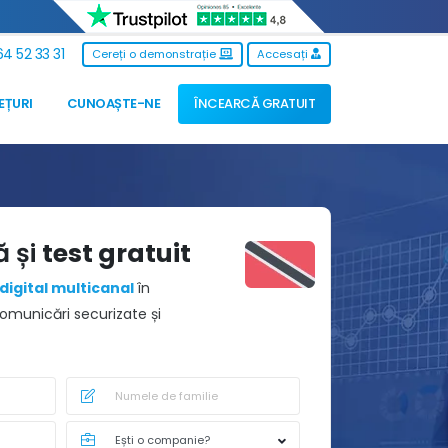
4 52 33 31
Cereți o demonstrație
Accesați
EȚURI
CUNOAȘTE-NE
ÎNCEARCĂ GRATUIT
ă și
test gratuit
digital multicanal
în
omunicări securizate și