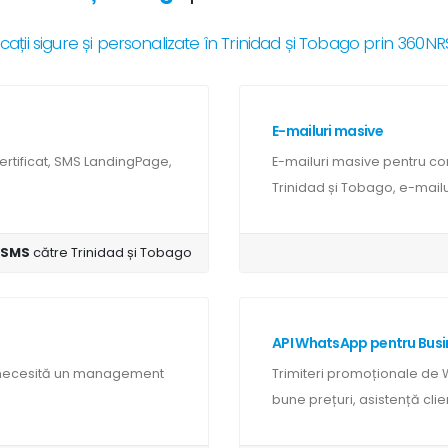
ții sigure și personalizate în Trinidad și Tobago prin 360
E-mailuri masive
rtificat, SMS LandingPage,
E-mailuri masive pentru co
Trinidad și Tobago, e-mailur
k SMS
către Trinidad și Tobago
API WhatsApp pentru Busi
R necesită un management
Trimiteri promoționale de 
bune prețuri, asistență clie