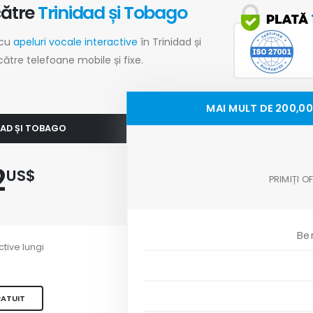
către
Trinidad și Tobago
 cu
apeluri vocale interactive
în Trinidad și
către telefoane mobile și fixe.
MAI MULT DE 200,00
IDAD ȘI TOBAGO
2
US$
PRIMIȚI 
Ben
ctive lungi
RATUIT