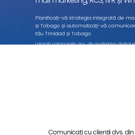
mail marketing, RCS, IVR și 
Planificați-vă strategia integrată de ma
și Tobago și automatizați-vă comunic
tău Trinidad și Tobago
Lansați campaniile dvs. de marketing digital mu
Tobago la prețuri imbatabile. Cu aceste prețur
Trinidad și Tobago plătiți doar pentru ceea ce ut
Comunicați cu clienții dvs. di