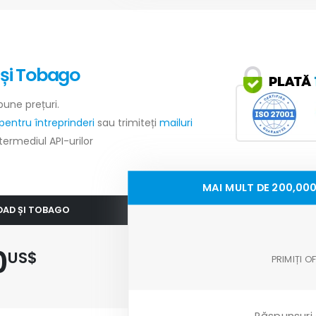
 și Tobago
bune prețuri.
pentru întreprinderi
sau trimiteți
mailuri
ntermediul API-urilor
MAI MULT DE 200,000
IDAD ȘI TOBAGO
0
US$
PRIMIȚI 
Răspunsuri