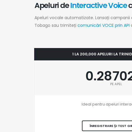
Apeluri de
Interactive Voice
Apeluri vocale automatizate. Lansați campanii
Tobago sau trimiteți
comunicări VOCE prin API
1 LA 200,000 APELURI LA TRIN
0.2870
PE APEL
Ideal pentru apeluri intera
ÎNREGISTRARE ȘI TEST G