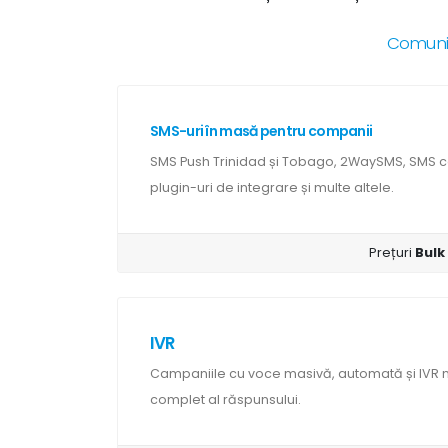
Comunica
SMS-uri în masă pentru companii
SMS Push Trinidad și Tobago, 2WaySMS, SMS ce
plugin-uri de integrare și multe altele.
Prețuri
Bul
IVR
Campaniile cu voce masivă, automată și IV
complet al răspunsului.