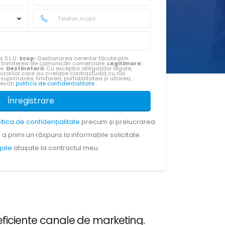
s S.L.U.
Scop:
Gestionarea cererilor făcute prin
u trimiterea de comunicări comerciale.
Legitimare:
te.
Destinatarii:
Cu excepția obligațiilor legale,
izorilor care au o relație contractuală cu noi.
 suprimarea, limitarea, portabilitatea și uitarea,
cesați
politica de confidențialitate
.
Înregistrare
litica de confidențialitate
precum și prelucrarea
a primi un răspuns la informațiile solicitate.
egale
atașate la contractul meu.
eficiente canale de marketing.