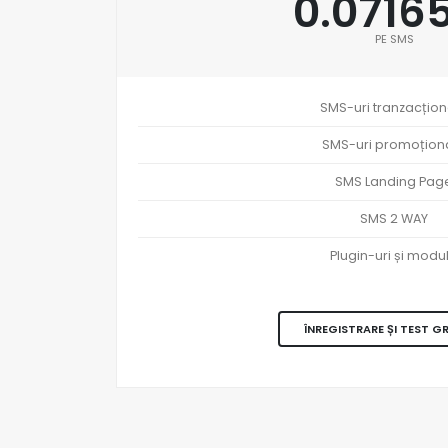
0.0716
PE SMS
SMS-uri tranzacțion
SMS-uri promoțion
SMS Landing Pag
SMS 2 WAY
Plugin-uri și modu
ÎNREGISTRARE ȘI TEST G