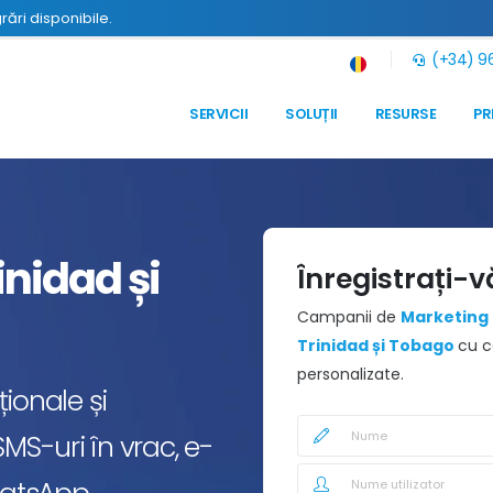
grări disponibile.
(+34) 96
SERVICII
SOLUȚII
RESURSE
PR
inidad și
Înregistrați-v
Campanii de
Marketing 
Trinidad și Tobago
cu c
personalizate.
ionale și
MS-uri în vrac, e-