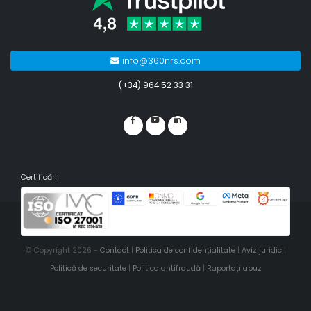
info@360nrs.com
(+34) 964 52 33 31
Certificări
© Copyright 2026 -
Contact
|
Politica de confidențialitate
|
Aviz juridic
|
Politică de securitate
|
Politica antifraudă
|
Raportați abuz