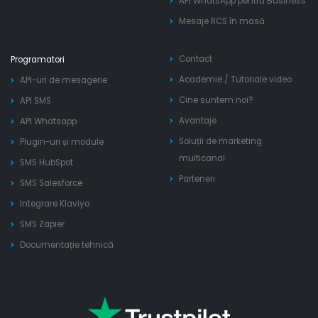
API WhatsApp pentru Business
Mesaje RCS în masă
Contact
Programatori
Academie
/
Tutoriale video
API-uri de mesagerie
Cine suntem noi?
API SMS
Avantaje
API Whatsapp
Soluții de marketing
Plugin-uri și module
multicanal
SMS HubSpot
Parteneri
SMS Salesforce
Integrare Klaviyo
SMS Zapier
Documentație tehnică