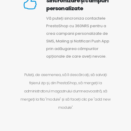
Sincronizare și câmpuri
personalizate
Vă puteți sincroniza contactele
PrestaShop cu 360NRS pentru a
crea campanii personalizate de
SMS, Mailing și Notificari Push App
prin adăugarea câmpurilor
opționale de care aveți nevoie.
Puteți, de asemenea, să îl descărcați, să salvați
fișierul zip și, din PrestaShop, să mergeți la
administratorul magazinului dumneavoastră, să
mergeți la fila "module" și să faceți clic pe "add new
module".