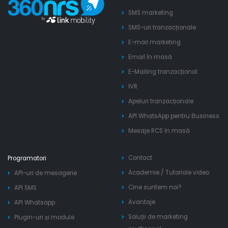
SMS marketing
SMS-uri tranzacționale
E-mail marketing
Email în masă
E-Mailing tranzacțional
IVR
Apeluri tranzacționale
API WhatsApp pentru Business
Mesaje RCS în masă
Contact
Programatori
Academie
/
Tutoriale video
API-uri de mesagerie
Cine suntem noi?
API SMS
Avantaje
API Whatsapp
Soluții de marketing
Plugin-uri și module