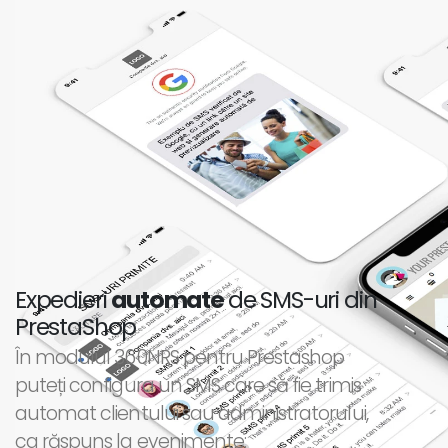
Expedieri
automate
de SMS-uri din
PrestaShop
În modulul 360NRS pentru Prestashop
puteți configura un SMS care să fie trimis
automat clientului sau administratorului,
ca răspuns la evenimente: