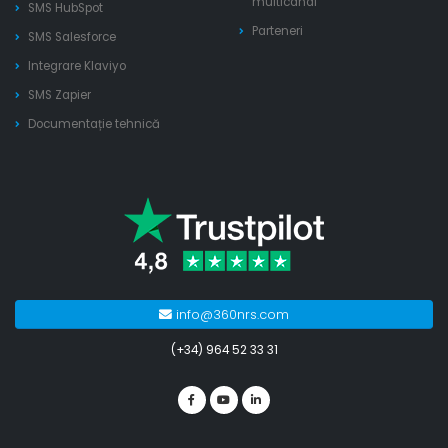
multicanal
SMS HubSpot
Parteneri
SMS Salesforce
Integrare Klaviyo
SMS Zapier
Documentație tehnică
info@360nrs.com
(+34) 964 52 33 31