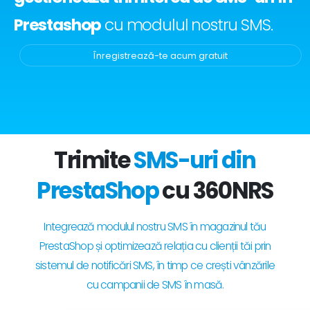
Prestashop
cu modulul nostru SMS.
Înregistrează-te acum gratuit
Trimite
SMS-uri din
PrestaShop
cu 360NRS
Integrează modulul nostru SMS în magazinul tău
PrestaShop și optimizează relația cu clienții tăi prin
sistemul de notificări SMS, în timp ce crești vânzările
cu campanii de SMS în masă.