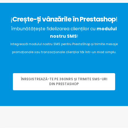
¡
Crește-ți vânzările în Prestashop
!
Îmbunătățește fidelizarea clienților cu
modulul
nostru SMS
!
Integrează modulul nostru SMS pentru PrestaShop și trimite mesaje
promoționale sau tranzacționale clienților tăi într-un mod simplu.
ÎNREGISTREAZĂ-TE PE 360NRS ȘI TRIMITE SMS-URI
DIN PRESTASHOP