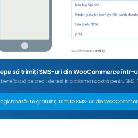
cepe să trimiți SMS-uri din WooCommerce într-
 beneficiază de credit de test în platforma noastră pentru SMS
registrează-te gratuit și trimite SMS-uri din WooComme