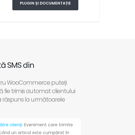
PLUGIN ȘI DOCUMENTAȚIE
tă
SMS din
ntru WooCommerce puteți
 fie trimis automat clientului
ca răspuns la următoarele
tre clienți
: Eveniment care trimite
 când un articol este cumpărat în