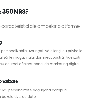
 360NRS
?
 caracteristici ale ambelor platforme.
g
 personalizabile. Anunțați-vă clienții cu privire la
ualizările magazinului dumneavoastră. Fidelizați
 cu cel mai eficient canal de marketing digital.
onalizate
i SMS personalizate adăugând câmpuri
 bazele dvs. de date.