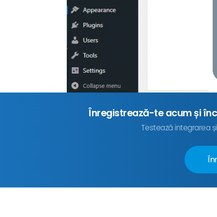
Înregistrează-te acum și în
Testează integrarea și
În