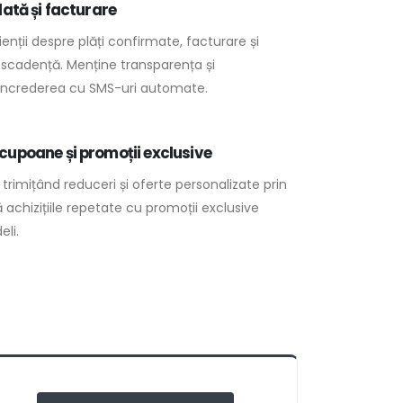
lată și facturare
enții despre plăți confirmate, facturare și
cadență. Menține transparența și
încrederea cu SMS-uri automate.
cupoane și promoții exclusive
 trimițând reduceri și oferte personalizate prin
 achizițiile repetate cu promoții exclusive
eli.