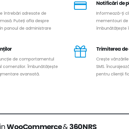
Notificări de p
te întrebări adresate de
Informează-ți cli
 masă. Puteți afla despre
mementouri de s
în panoul de administrare
îmbunătățește 
nților
Trimiterea de 
 funcție de comportamentul
Crește vânzările
cul comenzilor. Îmbunătățește
SMS. Încurajează
segmentare avansată.
pentru clienții fid
in
WooCommerce
&
360NRS