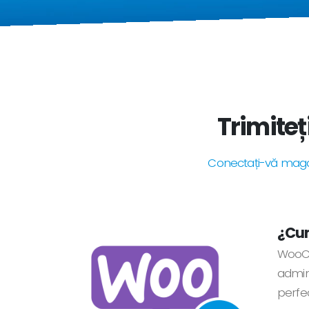
Trimiteț
Conectați-vă magaz
¿Cum
WooCo
admini
perfe