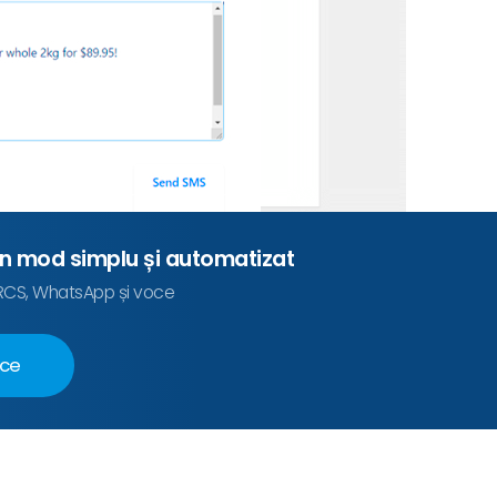
un mod simplu și automatizat
, RCS, WhatsApp și voce
rce