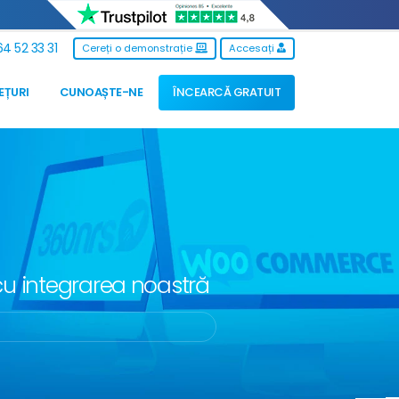
4 52 33 31
Cereți o demonstrație
Accesați
EȚURI
CUNOAȘTE-NE
ÎNCEARCĂ GRATUIT
u integrarea noastră