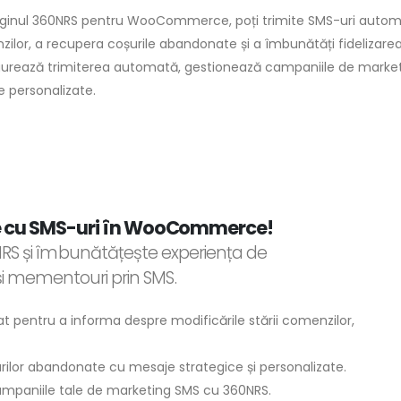
ginul 360NRS pentru WooCommerce, poți trimite SMS-uri automa
ilor, a recupera coșurile abandonate și a îmbunătăți fidelizarea c
urează trimiterea automată, gestionează campaniile de marketi
 personalizate.
ne cu SMS-uri în WooCommerce!
și îmbunătățește experiența de
 și mementouri prin SMS.
entru a informa despre modificările stării comenzilor,
rilor abandonate cu mesaje strategice și personalizate.
campaniile tale de marketing SMS cu 360NRS.