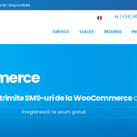
grări disponibile.
(+34) 96
SERVICII
SOLUȚII
RESURSE
PR
merce
trimite SMS-uri de la WooCommerce
c
Înregistrează-te acum gratuit