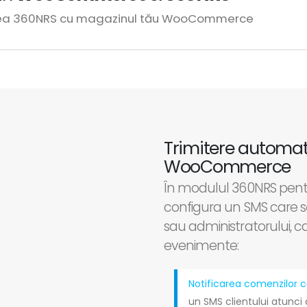
rea 360NRS cu magazinul tău WooCommerce
Trimitere automa
WooCommerce
În modulul 360NRS pe
configura un SMS care să
sau administratorului, 
evenimente:
Notificarea comenzilor că
un SMS clientului atunci