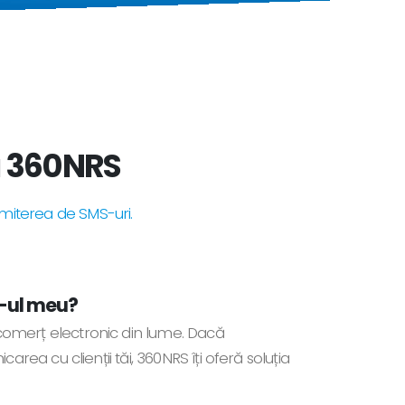
 360NRS
miterea de SMS-uri.
-ul meu?
omerț electronic din lume. Dacă
rea cu clienții tăi, 360NRS îți oferă soluția