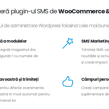
feră plugin-ul SMS de
WooCommerce &
oul de administrare Wordpress folosind cele mai bune
lă a modulelor
SMS Marketin
ntegrați magazinul dvs.
Trimiteți SMS-uri
gurați-l cu numele de
noutățile și act
și creați impact
voastră și trimiteți
Câmpuri pers
pentru diferite evenimente.
Creați campani
astră în mod automat pentru
suplimentare din
menzii lor.