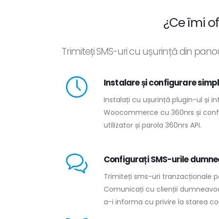
¿Ce îmi o
Trimiteți SMS-uri cu ușurință din pan
Instalare și configurare simp
Instalați cu ușurință plugin-ul și i
Woocommerce cu 360nrs și confi
utilizator și parola 360nrs API.
Configurați SMS-urile dumnea
Trimiteți sms-uri tranzacționale 
Comunicați cu clienții dumneavo
a-i informa cu privire la starea co