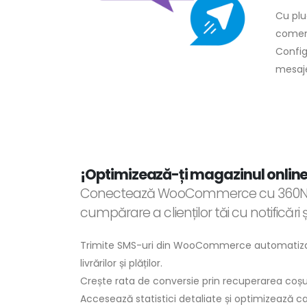
Cu plu
comenz
Config
mesaje
¡Optimizează-ți magazinul onli
Conectează WooCommerce cu 360NRS 
cumpărare a clienților tăi cu notificări
Trimite SMS-uri din WooCommerce automatizat p
livrărilor și plăților.
Crește rata de conversie prin recuperarea coșu
Accesează statistici detaliate și optimizează 