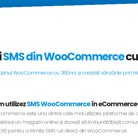
i
SMS din WooCommerce
cu
inul WooCommerce cu 360nrs și creșteți vânzările prin tri
 utilizez
SMS WooCommerce
în eCommerce
mmerce este una dintre cele mai utilizate platforme de c
strezi un magazin online și dorești să îmbunătățești comunica
ctă pentru a trimite SMS-uri direct din WooCommerce.